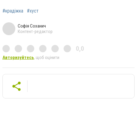
#крадіжка
#хуст
Софія Соханич
Контент-редактор
0,0
Авторизуйтесь
, щоб оцінити