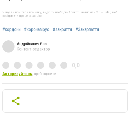
Якщо ви помітили помилку, виділіть необхідний текст і натисніть Ctrl + Enter, щоб
повідомити про це редакцію
#кордони
#коронавірус
#закриття
#Закарпаття
Андрійканич Єва
Контент-редактор
0,0
Авторизуйтесь
, щоб оцінити