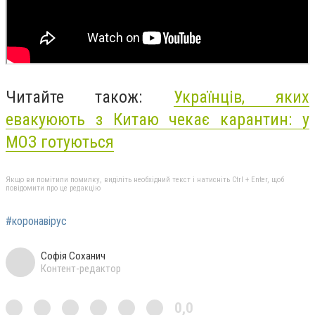
Читайте також:
Українців, яких
евакуюють з Китаю чекає карантин: у
МОЗ готуються
Якщо ви помітили помилку, виділіть необхідний текст і натисніть Ctrl + Enter, щоб
повідомити про це редакцію
#коронавірус
Софія Соханич
Контент-редактор
0,0