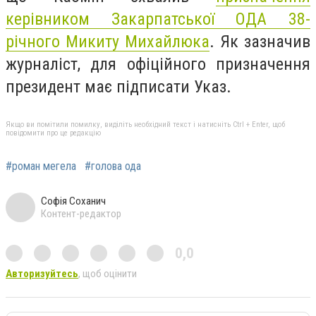
керівником Закарпатської ОДА 38-
річного Микиту Михайлюка
. Як зазначив
журналіст, для офіційного призначення
президент має підписати Указ.
Якщо ви помітили помилку, виділіть необхідний текст і натисніть Ctrl + Enter, щоб
повідомити про це редакцію
#роман мегела
#голова ода
Софія Соханич
Контент-редактор
0,0
Авторизуйтесь
, щоб оцінити