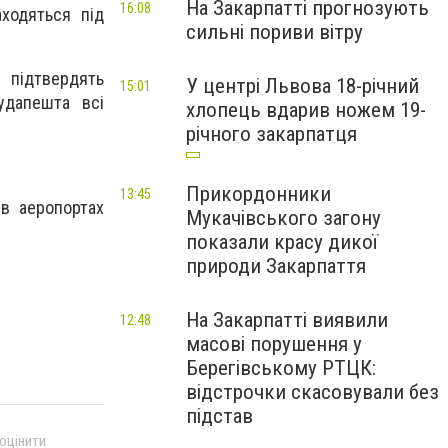
На Закарпатті прогнозують
16:08
аходяться під
сильні пориви вітру
 підтвердять
У центрі Львова 18-річний
15:01
удапешта всі
хлопець вдарив ножем 19-
річного закарпатця
Прикордонники
13:45
 в аеропортах
Мукачівського загону
показали красу дикої
природи Закарпаття
На Закарпатті виявили
12:48
масові порушення у
Берегівському РТЦК:
відстрочки скасовували без
підстав
 оцінити