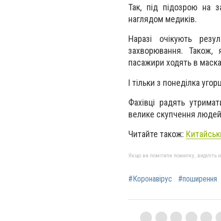
Так, під підозрою на 
наглядом медиків.
Наразі очікують резул
захворювання. Також,
пасажири ходять в маска
І тільки з понеділка уг
Фахівці радять утримат
велике скупчення людей і
Читайте також:
Китайськ
Якщо ви помітили помилку, виділіть нео
#Коронавірус
#поширення