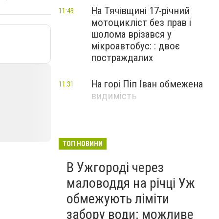
На Тячівщині 17-річний
11:49
мотоцикліст без прав і
шолома врізався у
мікроавтобус: : двоє
постраждалих
На горі Піп Іван обмежена
11:31
видимість
ТОП НОВИНИ
В Ужгороді через
маловоддя на річці Уж
обмежують ліміти
забору води: можливе