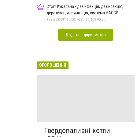
Стоп! Кукарача - дезінфекція, дезінсекція,
дератизація, фумігація, система HACCP
+380(98)091-10-00, +380(96)109-90-90
Додати підприємство
ОГОЛОШЕННЯ
Твердопаливні котли