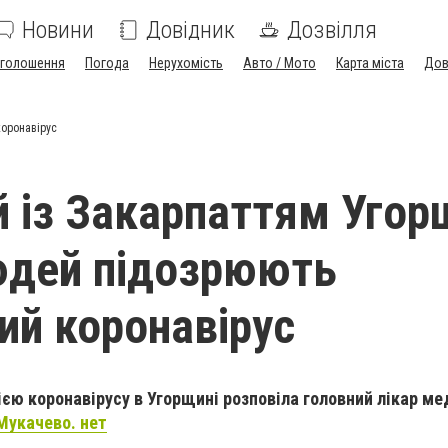
Новини
Довідник
Дозвілля
голошення
Погода
Нерухомість
Авто / Мото
Карта міста
Дов
коронавірус
ій із Закарпаттям Угор
юдей підозрюють
ий коронавірус
ією коронавірусу в Угорщині розповіла головний лікар м
Мукачево. нет