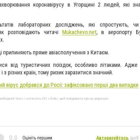
захворювання коронавірусу в Угорщині 2 людей, які зн
ьтатів лабораторних досліджень, які спростують, чи
 як розповідають читачі
Mukachevo.net
, в аеропорту Б
х.
орці припиняють пряме авіасполучення з Китаєм
.
ися від туристичних поїздок, особливо літаками. Адже
 з різних країн, тому ризик заразитися значний.
ий вірус добрався до Росії: зафіксовано перші два випадки
бхідний текст і натисніть Ctrl + Enter, щоб повідомити про це редакцію
0,0
Оцініть першим
Авторизуйтесь
, щоб