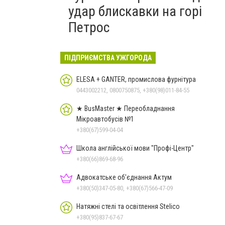
удар блискавки на горі
Петрос
ПІДПРИЄМСТВА УЖГОРОДА
ELESA + GANTER, промислова фурнітура
0443002212, 0800750875, +380(98)011-84-55
★ BusMaster ★ Переобладнання
Мікроавтобусів №1
+380(67)599-04-04
Школа англійської мови "Профі-Центр"
+380(66)869-68-96
Адвокатське об'єднання Актум
+380(50)347-05-80, +380(67)566-47-09
Натяжні стелі та освітлення Stelico
+380(95)837-67-67