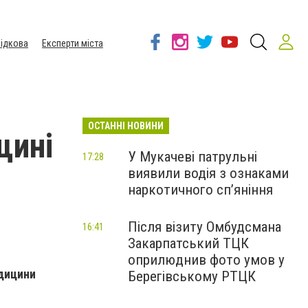
ідкова
Експерти міста
ОСТАННІ НОВИНИ
щині
У Мукачеві патрульні
17:28
виявили водія з ознаками
наркотичного сп’яніння
Після візиту Омбудсмана
16:41
Закарпатський ТЦК
оприлюднив фото умов у
едицини
Берегівському РТЦК