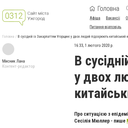
Головна
Афіша
Вакансії
О
Питання-відповідь
Головна
В сусідній із Закарпаттям Угорщині у двох людей підозрюють китайський 
16:33, 1 лютого 2020 р.
В сусідн
Мисник Лана
Контент-редактор
у двох л
китайськ
Про ситуацією з епідем
Сесілія Мюллер - пише