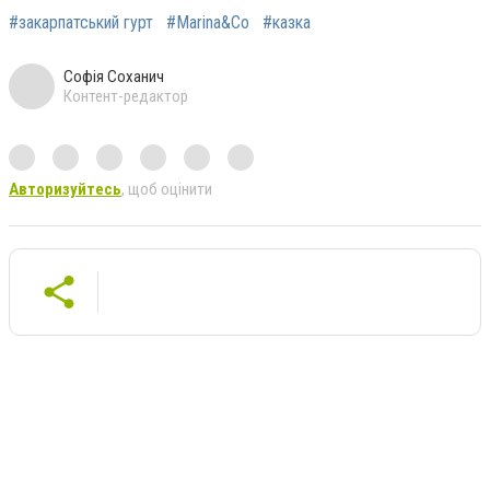
#закарпатський гурт
#Marina&Co
#казка
Софія Соханич
Контент-редактор
Авторизуйтесь
, щоб оцінити