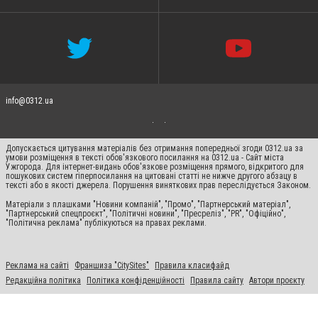
info@0312.ua
Допускається цитування матеріалів без отримання попередньої згоди 0312.ua за
умови розміщення в тексті обов'язкового посилання на 0312.ua - Сайт міста
Ужгорода. Для інтернет-видань обов'язкове розміщення прямого, відкритого для
пошукових систем гіперпосилання на цитовані статті не нижче другого абзацу в
тексті або в якості джерела. Порушення виняткових прав переслідується Законом.
Матеріали з плашками "Новини компаній", "Промо", "Партнерський матеріал",
"Партнерський спецпроєкт", "Політичні новини", "Пресреліз", "PR", "Офіційно",
"Політична реклама" публікуються на правах реклами.
Реклама на сайті
Франшиза "CitySites"
Правила класифайд
Редакційна політика
Політика конфіденційності
Правила сайту
Автори проєкту