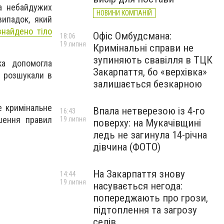
а небайдужих
НОВИНИ КОМПАНІЙ
випадок, який
знайдено тіло
Офіс Омбудсмана:
18:06
19 липня
Кримінальні справи не
зупиняють свавілля в ТЦК
ка допомогла
Закарпаття, бо «верхівка»
» розшукали в
залишається безкарною
е кримінальне
Впала нетверезою із 4-го
16:43
шення правил
19 липня
поверху: на Мукачівщині
ледь не загинула 14-річна
дівчина (ФОТО)
На Закарпаття знову
14:44
19 липня
насувається негода:
попереджають про грози,
підтоплення та загрозу
селів