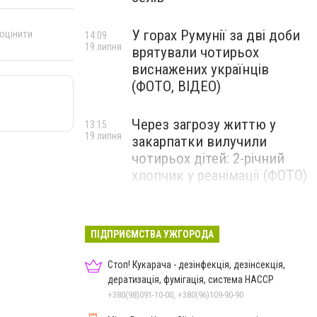
У горах Румунії за дві доби
 оцінити
14:09
19 липня
врятували чотирьох
виснажених українців
(ФОТО, ВІДЕО)
Через загрозу життю у
13:15
19 липня
закарпатки вилучили
чотирьох дітей: 2-річний
хлопчик у реанімації (ФОТО)
Ужгород прощатиметься із
12:31
19 липня
полеглим захисником
ПІДПРИЄМСТВА УЖГОРОДА
Артемом Ромчаком
Стоп! Кукарача - дезінфекція, дезінсекція,
дератизація, фумігація, система HACCP
+380(98)091-10-00, +380(96)109-90-90