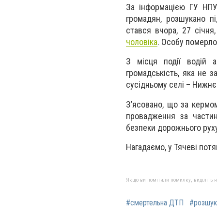
За інформацією ГУ НПУ
громадян, розшукано п
стався вчора, 27 січня
чоловіка
. Особу померло
З місця події водій а
громадськість, яка не 
сусідньому селі – Нижн
З’ясовано, що за кермо
провадження за частин
безпеки дорожнього руху
Нагадаємо, у Тячеві пот
Якщо ви помітили помилку, виділіть нео
#смертельна ДТП
#розшук