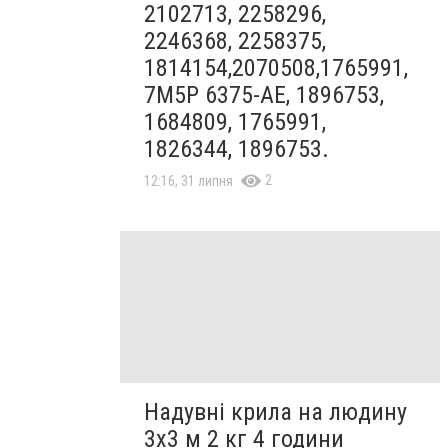
2102713, 2258296,
2246368, 2258375,
1814154,2070508,1765991,
7M5P 6375-AE, 1896753,
1684809, 1765991,
1826344, 1896753.
2
12:16, 31 липня
Надувні крила на людину
3х3 м 2 кг 4 години