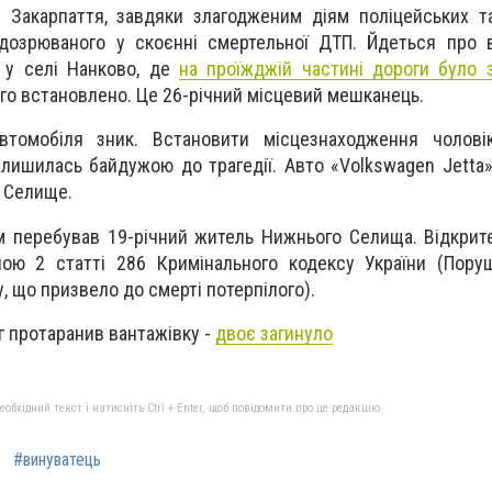
 Закарпаття, завдяки злагодженим діям поліцейських т
ідозрюваного у скоєнні смертельної ДТП. Йдеться про 
, у селі Нанково, де
на проїжджій частині дороги було 
го встановлено. Це 26-річний місцевий мешканець.
втомобіля зник. Встановити місцезнаходження чолові
залишилась байдужою до трагедії. Авто «Volkswagen Jettа
є Селище.
м перебував 19-річний житель Нижнього Селища. Відкрит
ою 2 статті 286 Кримінального кодексу України (Пору
, що призвело до смерті потерпілого).
яг протаранив вантажівку -
двоє загинуло
бхідний текст і натисніть Ctrl + Enter, щоб повідомити про це редакцію
#винуватець