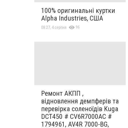
100% оригинальні куртки
Alpha Industries, США
96
08:27, 4 серпня
Ремонт АКПП ,
відновлення демпферів та
перевірка соленоїдів Kuga
DCT450 # CV6R7000AC #
1794961, AV4R 7000-BG,