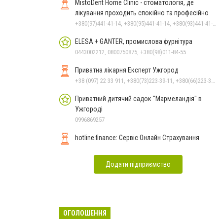
MistoDent Home Clinic - стоматологія, де
лікування проходить спокійно та професійно
+380(97)441-41-14, +380(95)441-41-14, +380(93)441-41-14
ELESA + GANTER, промислова фурнітура
0443002212, 0800750875, +380(98)011-84-55
Приватна лікарня Експерт Ужгород
+38 (097) 22 33 911, +380(73)223-39-11, +380(66)223-39-11
Приватний дитячий садок "Мармеландія" в
Ужгороді
0996869257
hotline.finance: Сервіс Онлайн Страхування
Додати підприємство
ОГОЛОШЕННЯ