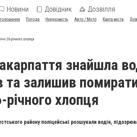
Новини
Довідник
Дозвілля
голошення
Погода
Нерухомість
Авто / Мото
Карта міста
Дов
ччі 26-річного хлопця
Закарпаття знайшла во
в та залишив помирати
6-річного хлопця
стського району поліцейські розшукали водія, підозрюва