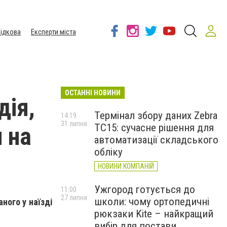
ідкова
Експерти міста
ОСТАННІ НОВИНИ
дія,
Термінал збору даних Zebra
14:19
31 липня
TC15: сучасне рішення для
 на
автоматизації складського
обліку
НОВИНИ КОМПАНІЙ
Ужгород готується до
11:00
27 липня
школи: чому ортопедичні
ного у наїзді
рюкзаки Kite – найкращий
вибір для постави