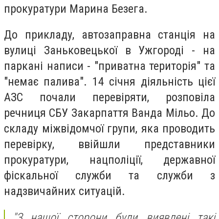
прокуратури Марина Безега.
До прикладу, автозаправна станція на
вулиці Заньковецької в Ужгороді - на
паркані написи - "приватна територія" та
"немає палива". 14 січня діяльність цієї
АЗС почали перевіряти, розповіла
речниця СБУ Закарпаття Ванда Мільо. До
складу міжвідомчої групи, яка проводить
перевірку, ввійшли представники
прокуратури, нацполіції, державної
фіскальної служби та служби з
надзвичайних ситуацій.
"З нашої сторони були виявлені такі