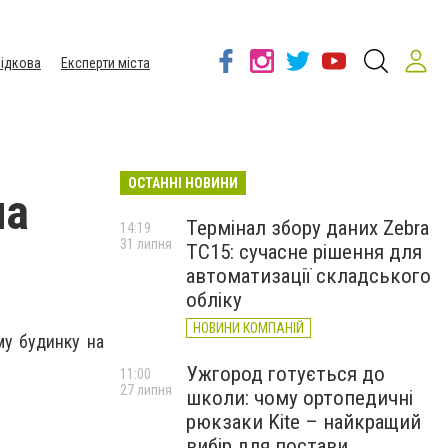
ідкова
Експерти міста
ОСТАННІ НОВИНИ
ла
Термінал збору даних Zebra
14:19
31 липня
TC15: сучасне рішення для
автоматизації складського
обліку
НОВИНИ КОМПАНІЙ
му будинку на
Ужгород готується до
11:00
27 липня
школи: чому ортопедичні
рюкзаки Kite – найкращий
вибір для постави