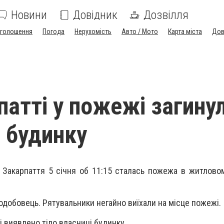
Новини
Довідник
Дозвілля
голошення
Погода
Нерухомість
Авто / Мото
Карта міста
Дов
патті у пожежі загину
 будинку
Закарпаття 5 січня об 11:15 сталась пожежа в житлово
Подобовець. Рятувальники негайно виїхали на місце пожежі.
і виявлено тіло власниці будинку.