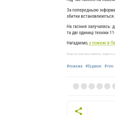
За попередньою інформац
збитки встановлюються.
На гасіння залучались: 
та дві одиниці техніки 
Нагадаємо,
у пожежі в П
Якщо ви помітили помилку, виділіть нео
#пожежа
#будинок
#тіло