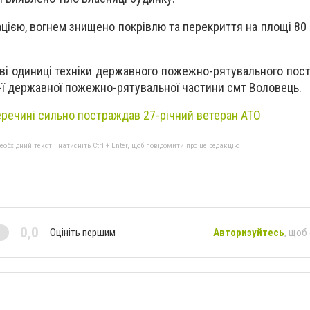
ією, вогнем знищено покрівлю та перекриття на площі 80 
дві одиниці техніки державного пожежно-рятувального пост
11-ї державної пожежно-рятувальної частини смт Воловець.
еречині сильно постраждав 27-річний ветеран АТО
бхідний текст і натисніть Ctrl + Enter, щоб повідомити про це редакцію
0,0
Оцініть першим
Авторизуйтесь
, щоб