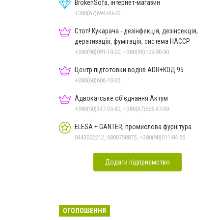
BrokenSofa, інтернет-магазин
+380(67)694-00-00
Стоп! Кукарача - дезінфекція, дезінсекція,
дератизація, фумігація, система HACCP
+380(98)091-10-00, +380(96)109-90-90
Центр підготовки водіїв ADR+КОД 95
+380(68)606-10-35
Адвокатське об'єднання Актум
+380(50)347-05-80, +380(67)566-47-09
ELESA + GANTER, промислова фурнітура
0443002212, 0800750875, +380(98)011-84-55
Додати підприємство
ОГОЛОШЕННЯ