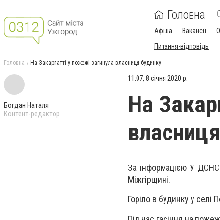
Головна
Афіша
Вакансії
О
Питання-відповідь
Головна
На Закарпатті у пожежі загинула власниця будинку
11:07, 8 січня 2020 р.
На Закар
Богдан Наталя
Контент-редактор
власниця
За інформацією У ДСНС 
Міжгірщині.
Горіло в будинку у селі 
Під час гасіння на пожеж