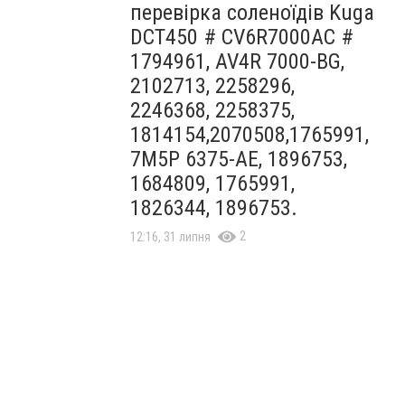
перевірка соленоїдів Kuga
DCT450 # CV6R7000AC #
1794961, AV4R 7000-BG,
2102713, 2258296,
2246368, 2258375,
1814154,2070508,1765991,
7M5P 6375-AE, 1896753,
1684809, 1765991,
1826344, 1896753.
2
12:16, 31 липня