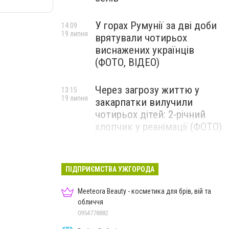
У горах Румунії за дві доби
14:09
19 липня
врятували чотирьох
виснажених українців
(ФОТО, ВІДЕО)
Через загрозу життю у
13:15
19 липня
закарпатки вилучили
чотирьох дітей: 2-річний
хлопчик у реанімації (ФОТО)
Ужгород прощатиметься із
12:31
19 липня
полеглим захисником
ПІДПРИЄМСТВА УЖГОРОДА
Артемом Ромчаком
Meeteora Beauty - косметика для брів, вій та
обличчя
0954778882