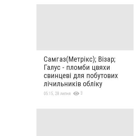
Самгаз(Метрікс); Візар;
Галус - пломби цвяхи
свинцеві для побутових
лічильників обліку
3
05:15, 28 липня