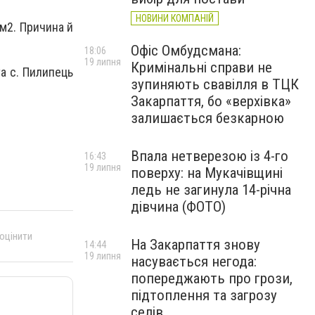
НОВИНИ КОМПАНІЙ
м2. Причина й
Офіс Омбудсмана:
18:06
19 липня
Кримінальні справи не
а с. Пилипець
зупиняють свавілля в ТЦК
Закарпаття, бо «верхівка»
залишається безкарною
Впала нетверезою із 4-го
16:43
19 липня
поверху: на Мукачівщині
ледь не загинула 14-річна
дівчина (ФОТО)
 оцінити
На Закарпаття знову
14:44
19 липня
насувається негода:
попереджають про грози,
підтоплення та загрозу
селів