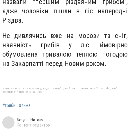
назвали "першим різдвяним грибом",
адже чоловіки пішли в ліс наперодні
Різдва.
Не дивлячись вже на морози та сніг,
наявність грибів у лісі ймовірно
обумовлена тривалою теплою погодою
на Закарпатті перед Новим роком.
Якщо ви помітили помилку, виділіть необхідний текст і натисніть Ctrl + Enter, щоб
повідомити про це редакцію
#гриби
#зима
Богдан Наталя
Контент-редактор