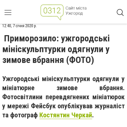
12:40, 7 січня 2020 р.
Приморозило: ужгородські
мініскульптурки одягнули у
зимове вбрання (ФОТО)
Ужгородські мініскульптурки одягнули у
мініатюрне зимове вбрання.
Фотосвітлини перевдягнених мініатюрок
у мережі Фейсбук опублікував журналіст
та фотограф
Костянтин Черкай
.