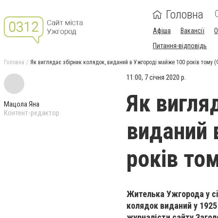
Головна
Афіша
Вакансії
О
Питання-відповідь
Головна
Як виглядає збірник колядок, виданий в Ужгороді майже 100 років тому 
11:00, 7 січня 2020 р.
Як вигля
Мацола Яна
Контент-редактор
виданий 
років то
Жителька Ужгорода у сi
колядок виданий у 1925
журналісти сайту Загол