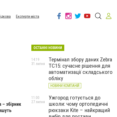
ідкова
Експерти міста
ОСТАННІ НОВИНИ
Термінал збору даних Zebra
14:19
31 липня
TC15: сучасне рішення для
автоматизації складського
обліку
НОВИНИ КОМПАНІЙ
Ужгород готується до
11:00
27 липня
школи: чому ортопедичні
 – збiрник
рюкзаки Kite – найкращий
пишуть
вибір для постави