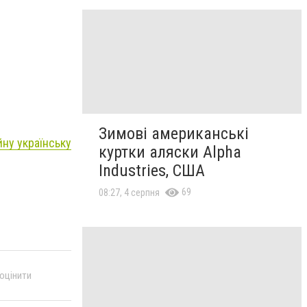
Зимові американські
йну українську
куртки аляски Alpha
Industries, США
69
08:27, 4 серпня
 оцінити