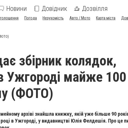
Новини
Довідник
Дозвілля
голошення
Погода
Нерухомість
Авто / Мото
Карта міста
Дов
(ФОТО)
дає збірник колядок,
в Ужгороді майже 100
му (ФОТО)
мейному архiвi знайшла книжку, якiй уже бiльше 90 рокiв
 роцi в Ужгородi, у видавництвi Юлiя Фелдешiя. Про це 
овок.