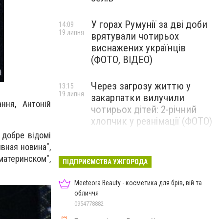
У горах Румунії за дві доби
14:09
19 липня
врятували чотирьох
виснажених українців
(ФОТО, ВІДЕО)
Через загрозу життю у
13:15
19 липня
закарпатки вилучили
ння, Антонiй
чотирьох дітей: 2-річний
хлопчик у реанімації (ФОТО)
i добре вiдомi
ивная новина",
Ужгород прощатиметься із
12:31
19 липня
 материнском",
полеглим захисником
ПІДПРИЄМСТВА УЖГОРОДА
Артемом Ромчаком
Meeteora Beauty - косметика для брів, вій та
обличчя
0954778882