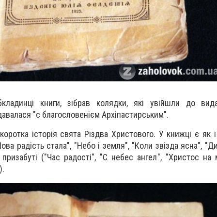
кладинцi книги, зiбрав колядки, якi увiйшли до вида
авалася "с благословенiєм Архiпастирським".
а коротка iсторiя свята Рiздва Христового. У книжцi є як 
ва радiсть стала", "Небо i земля", "Коли звiзда ясна", "Д
i призабутi ("Час радостi", "С небес ангел", "Христос на
).