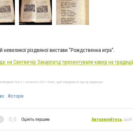
iй невеликої рiздвяної вистави "Рождственна игра".
а: на Святвечір Закарпатці презентували кавер на традиці
бхідний текст і натисніть Ctrl + Enter, щоб повідомити про це редакцію
во
#історія
0,0
Оцініть першим
Авторизуйтесь
, щоб