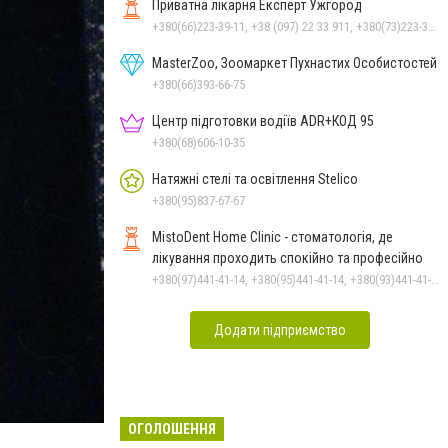
Приватна лікарня Експерт Ужгород
+380(66)223-39-11, +38 (097) 22 33 911, +380(73)223-39-11
MasterZoo, Зоомаркет Пухнастих Особистостей
+380(66)393-66-75
Центр підготовки водіїв ADR+КОД 95
+380(68)606-10-35
Натяжні стелі та освітлення Stelico
+380(95)837-67-67
MistoDent Home Clinic - стоматологія, де
лікування проходить спокійно та професійно
+380(97)441-41-14, +380(95)441-41-14, +380(93)441-41-14
Додати підприємство
ОГОЛОШЕННЯ