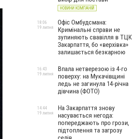
НОВИНИ КОМПАНІЙ
Офіс Омбудсмана:
18:06
19 липня
Кримінальні справи не
зупиняють свавілля в ТЦК
Закарпаття, бо «верхівка»
залишається безкарною
Впала нетверезою із 4-го
16:43
19 липня
поверху: на Мукачівщині
ледь не загинула 14-річна
дівчина (ФОТО)
На Закарпаття знову
14:44
19 липня
насувається негода:
попереджають про грози,
підтоплення та загрозу
селів