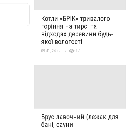
Котли «БРІК» тривалого
горіння на тирсі та
відходах деревини будь-
якої вологості
17
09:41, 24 липня
Брус лавочний (лежак для
бані, сауни