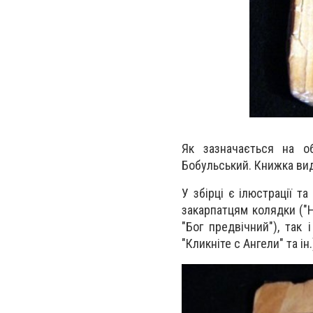
Як зазначається на об
Бобульський. Книжка вид
У збiрцi є iлюстрацiї т
закарпатцям колядки ("Но
"Бог предвiчний"), так 
"Кликнiте с Ангели" та iн.