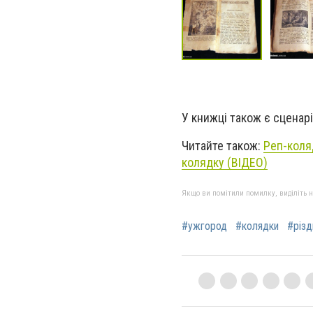
У книжцi також є сценар
Читайте також:
Реп-коляд
колядку (ВІДЕО)
Якщо ви помітили помилку, виділіть нео
#ужгород
#колядки
#різд