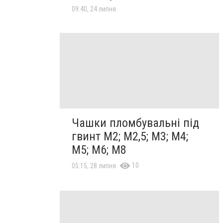
09:40, 24 липня
Чашки пломбувальні під
гвинт М2; М2,5; М3; М4;
М5; М6; М8
10
05:15, 28 липня