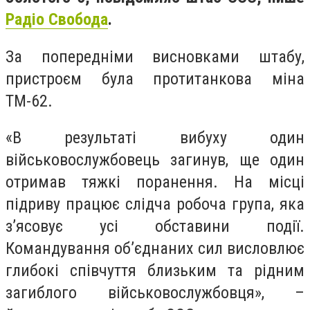
Радіо Свобода
.
За попередніми висновками штабу,
пристроєм була протитанкова міна
ТМ-62.
«В результаті вибуху один
військовослужбовець загинув, ще один
отримав тяжкі поранення. На місці
підриву працює слідча робоча група, яка
з’ясовує усі обставини події.
Командування об’єднаних сил висловлює
глибокі співчуття близьким та рідним
загиблого військовослужбовця», –