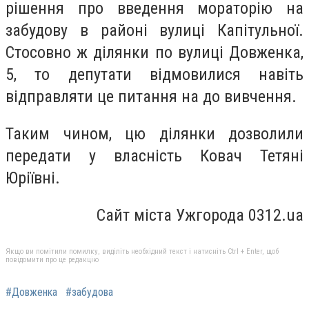
рішення про введення мораторію на
забудову в районі вулиці Капітульної.
Стосовно ж ділянки по вулиці Довженка,
5, то депутати відмовилися навіть
відправляти це питання на до вивчення.
Таким чином, цю ділянки дозволили
передати у власність Ковач Тетяні
Юріївні.
Сайт міста Ужгорода 0312.ua
Якщо ви помітили помилку, виділіть необхідний текст і натисніть Ctrl + Enter, щоб
повідомити про це редакцію
#Довженка
#забудова