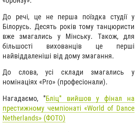
«бронзу».⠀
До речі, це не перша поїздка студії у
Білорусь. Десять років тому танцюристи
вже змагались у Мінську. Також, для
більшості вихованців це перші
найвіддаленіші від дому змагання.⠀
До слова, усі склади змагались у
номінаціях «Pro» (професіонали).⠀
Нагадаємо, "
Бліц" вийшов у фінал на
престижному чемпіонаті «World of Dance
Netherlands» (ФОТО)