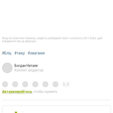
Якщо ви помітили помилку, виділіть необхідний текст і натисніть Ctrl + Enter, щоб
повідомити про це редакцію
#Бліц
#танці
#змагання
Богдан Наталя
Контент-редактор
0,0
Авторизируйтесь
, чтобы оценить