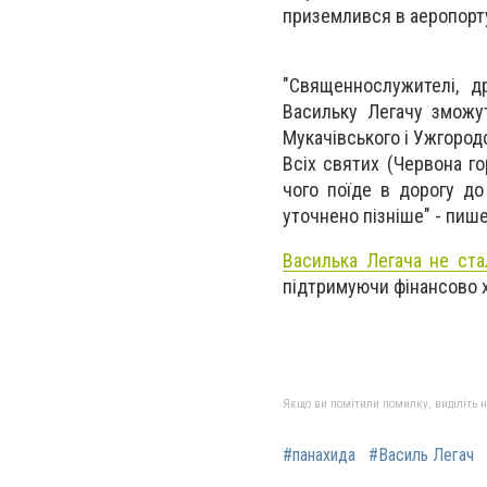
приземлився в аеропорту.
"Священнослужителі, д
Васильку Легачу зможу
Мукачівського і Ужгородс
Всіх святих (Червона го
чого поїде в дорогу до
уточнено пізніше" - пиш
Василька Легача не ста
підтримуючи фінансово х
Якщо ви помітили помилку, виділіть нео
#панахида
#Василь Легач