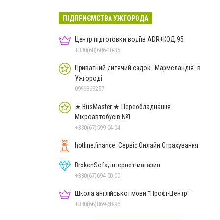
ПІДПРИЄМСТВА УЖГОРОДА
Центр підготовки водіїв ADR+КОД 95
+380(68)606-10-35
Приватний дитячий садок "Мармеландія" в
Ужгороді
0996869257
★ BusMaster ★ Переобладнання
Мікроавтобусів №1
+380(67)599-04-04
hotline.finance: Сервіс Онлайн Страхування
BrokenSofa, інтернет-магазин
+380(67)694-00-00
Школа англійської мови "Профі-Центр"
+380(66)869-68-96