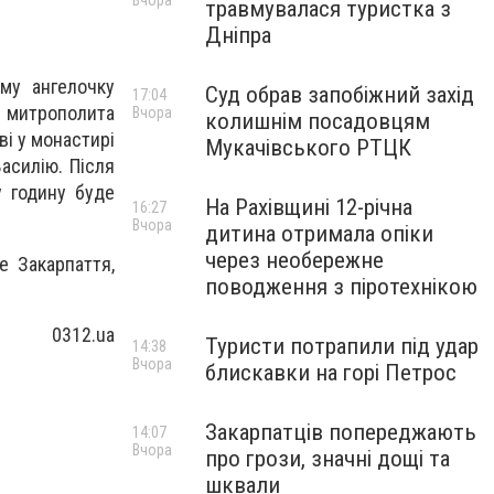
Вчора
травмувалася туристка з
Дніпра
ому ангелочку
Суд обрав запобіжний захід
17:04
 митрополита
Вчора
колишнім посадовцям
ві у монастирі
Мукачівського РТЦК
асилію. Після
у годину буде
На Рахівщині 12-річна
16:27
Вчора
дитина отримала опіки
через необережне
е Закарпаття,
поводження з піротехнікою
0312.ua
Туристи потрапили під удар
14:38
Вчора
блискавки на горі Петрос
Закарпатців попереджають
14:07
Вчора
про грози, значні дощі та
шквали