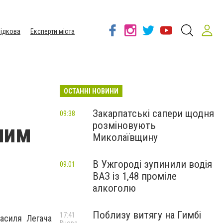
ідкова
Експерти міста
ОСТАННІ НОВИНИ
Закарпатські сапери щодня
09:38
розміновують
лим
Миколаївщину
В Ужгороді зупинили водія
09:01
ВАЗ із 1,48 проміле
алкоголю
Поблизу витягу на Гимбі
17:41
Василя Легача