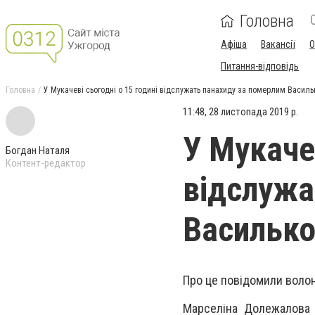
Головна
Афіша
Вакансії
О
Питання-відповідь
Головна
У Мукачеві сьогодні о 15 годині відслужать панахиду за померлим Васил
11:48, 28 листопада 2019 р.
У Мукачев
Богдан Наталя
Контент-редактор
відслужа
Васильк
Про це повідомили волон
Марселіна Долежалова з