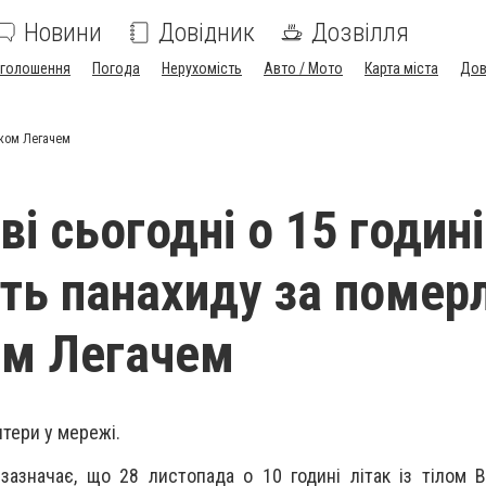
Новини
Довідник
Дозвілля
голошення
Погода
Нерухомість
Авто / Мото
Карта міста
Дов
ьком Легачем
і сьогодні о 15 годині
ть панахиду за помер
ом Легачем
тери у мережі.
азначає, що 28 листопада о 10 годині літак із тілом 