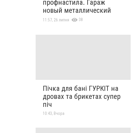
профнастила. Гараж
новый металлический
38
11:57, 26 липня
Пічка для бані ГУРКІТ на
дровах та брикетах супер
піч
10:43, Вчора