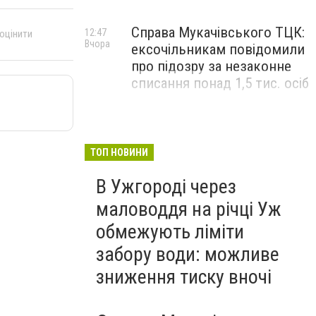
Справа Мукачівського ТЦК:
12:47
 оцінити
Вчора
ексочільникам повідомили
про підозру за незаконне
списання понад 1,5 тис. осіб
ТОП НОВИНИ
В Ужгороді через
маловоддя на річці Уж
обмежують ліміти
забору води: можливе
зниження тиску вночі