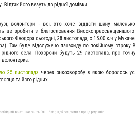
 Відтак його везуть до рідної домівки...
рузі, волонтери - всі, хто хоче віддати шану маленьк
ть це зробити з благословення Високопреосвященішого
ького Феодора сьогодні, 28 листопада, о 15.00 к.ч у Мукаче
ра). Там буде відслужено панахиду по покійному отроку В
 рідного села. Похорони будуть 29 листопада, про точн
е волонтерка.
ло 25 листопада
через онкохворобу з якою боролось ус
лопця та його рідних.
бхідний текст і натисніть Ctrl + Enter, щоб повідомити про це редакцію