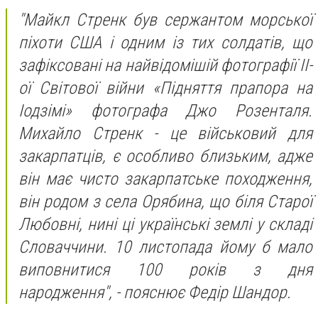
"Майкл Стренк був сержантом морської
піхоти США і одним із тих солдатів, що
зафіксовані на найвідомішій фотографії ІІ-
ої Світової війни «Підняття прапора на
Іодзімі» фотографа Джо Розенталя.
Михайло Стренк - це військовий для
закарпатців, є особливо близьким, адже
він має чисто закарпатське походження,
він родом з села Орябина, що біля Старої
Любовні, нині ці українські землі у складі
Словаччини. 10 листопада йому б мало
виповнитися 100 років з дня
народження", - пояснює Федір Шандор.