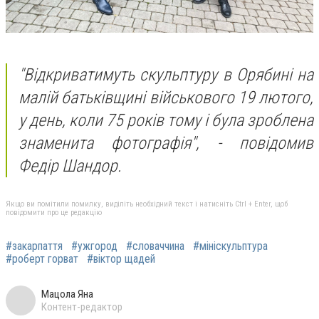
"Відкриватимуть скульптуру в Орябині на
малій батьківщині військового 19 лютого,
у день, коли 75 років тому і була зроблена
знаменита фотографія", - повідомив
Федір Шандор.
Якщо ви помітили помилку, виділіть необхідний текст і натисніть Ctrl + Enter, щоб
повідомити про це редакцію
#закарпаття
#ужгород
#словаччина
#мініскульптура
#роберт горват
#віктор щадей
Мацола Яна
Контент-редактор