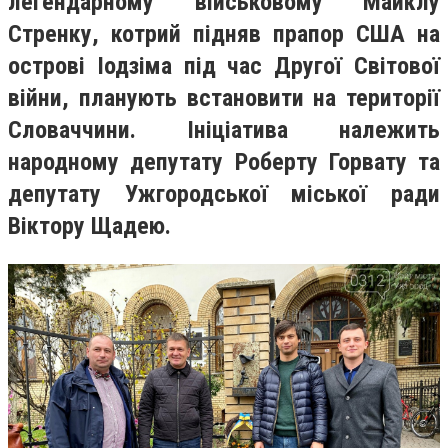
легендарному військовому Майклу
Стренку, котрий підняв прапор США на
острові Іодзіма під час Другої Світової
війни, планують встановити на території
Словаччини. Ініціатива належить
народному депутату Роберту Горвату та
депутату Ужгородської міської ради
Віктору Щадею.