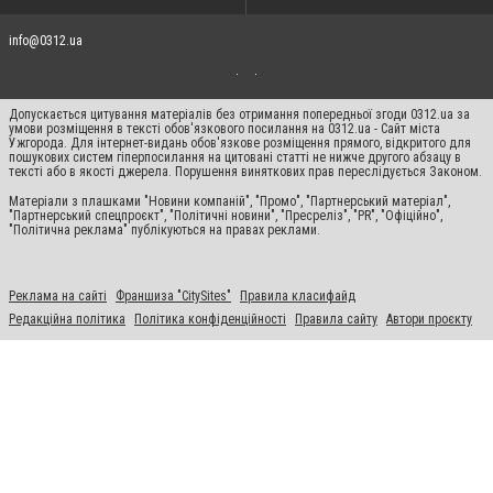
info@0312.ua
Допускається цитування матеріалів без отримання попередньої згоди 0312.ua за
умови розміщення в тексті обов'язкового посилання на 0312.ua - Сайт міста
Ужгорода. Для інтернет-видань обов'язкове розміщення прямого, відкритого для
пошукових систем гіперпосилання на цитовані статті не нижче другого абзацу в
тексті або в якості джерела. Порушення виняткових прав переслідується Законом.
Матеріали з плашками "Новини компаній", "Промо", "Партнерський матеріал",
"Партнерський спецпроєкт", "Політичні новини", "Пресреліз", "PR", "Офіційно",
"Політична реклама" публікуються на правах реклами.
Реклама на сайті
Франшиза "CitySites"
Правила класифайд
Редакційна політика
Політика конфіденційності
Правила сайту
Автори проєкту