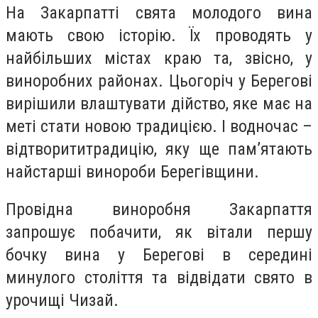
На Закарпатті свята молодого вина
мають свою історію. Їх проводять у
найбільших містах краю та, звісно, у
виноробних районах. Цьогоріч у Берегові
вирішили влаштувати дійство, яке має на
меті стати новою традицією. І водночас –
відтворититрадицію, яку ще пам’ятають
найстарші винороби Берегівщини.
Провідна виноробня Закарпаття
запрошує побачити, як вітали першу
бочку вина у Берегові в середині
минулого століття та відвідати свято в
урочищі Чизай.