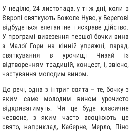
У неділю, 24 листопада, у ті ж дні, коли в
Європі святкують Божоле Нуво, у Берегові
відбудеться елегантне і яскраве дійство.
У програмі вивезення першої бочки вина
з Малої Гори на кінній упряжці, парад,
святкування в урочищі Чизай із
відтворенням традицій, концерт, і, звісно,
частування молодим вином.
До речі, одна з інтриг свята – те, бочку з
яким саме молодим вином урочисто
відкриватимуть. Чи це буде класичне
червоне, з яким часто асоціюють це
свято, наприклад, Каберне, Мерло, Піно