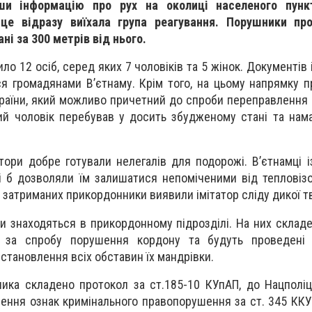
и інформацію про рух на околиці населеного пунк
сце відразу виїхала група реагування. Порушники пр
ні за 300 метрів від нього.
ло 12 осіб, серед яких 7 чоловіків та 5 жінок. Документів
ся громадянами В’єтнаму. Крім того, на цьому напрямку 
раїни, який можливо причетний до спроби переправлення і
ий чоловік перебував у досить збудженому стані та нам
атори добре готували нелегалів для подорожі. В’єтнамці 
кі б дозволяли їм залишатися непоміченими від тепловізо
з затриманих прикордонники виявили імітатор сліду дикої т
ти знаходяться в прикордонному підрозділі. На них склад
 за спробу порушення кордону та будуть проведені ф
встановлення всіх обставин їх мандрівки.
ника складено протокол за ст.185-10 КУпАП, до Нацполіц
ення ознак кримінального правопорушення за ст. 345 ККУ