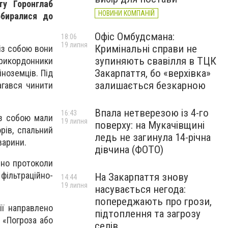
ту Горонглаб
НОВИНИ КОМПАНІЙ
обиралися до
Офіс Омбудсмана:
18:06
19 липня
Кримінальні справи не
 із собою вони
зупиняють свавілля в ТЦК
прикордонники
Закарпаття, бо «верхівка»
ноземців. Під
залишається безкарною
агався чинити
Впала нетверезою із 4-го
16:43
із собою мали
19 липня
поверху: на Мукачівщині
рів, спальний
ледь не загинула 14-річна
варини.
дівчина (ФОТО)
ено протоколи
ільтраційно-
На Закарпаття знову
14:44
19 липня
насувається негода:
попереджають про грози,
ії направлено
підтоплення та загрозу
 «Погроза або
селів