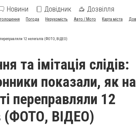
Новини
Довідник
Дозвілля
голошення
Погода
Нерухомість
Авто / Мото
Карта міста
Дов
і переправляли 12 нелегалів (ФОТО, ВІДЕО)
я та імітація слідів:
нники показали, як на
ті переправляли 12
в (ФОТО, ВІДЕО)