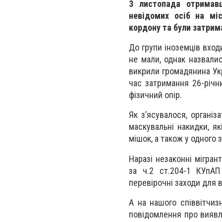
3 листопада отримавш
невідомих осіб на мі
кордону та були затрима
До групи іноземців входи
не мали, однак назвали
викрили громадянина Ук
час затримання 26-річн
фізичний опір.
Як з’ясувалося, організ
маскувальні накидки, я
мішок, а також у одного 
Наразі незаконні мігран
за ч.2 ст.204-1 КУпАП
перевірочні заходи для 
А на нашого співвітчиз
повідомлення про виявл