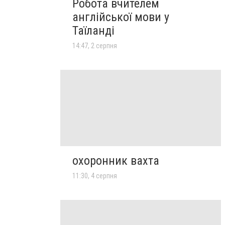
Робота вчителем
англійської мови у
Таїланді
14:47, 2 серпня
охоронник вахта
11:30, 4 серпня