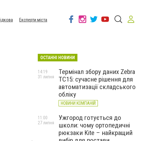
ідкова
Експерти міста
ОСТАННІ НОВИНИ
Термінал збору даних Zebra
14:19
31 липня
TC15: сучасне рішення для
автоматизації складського
обліку
НОВИНИ КОМПАНІЙ
Ужгород готується до
11:00
27 липня
школи: чому ортопедичні
рюкзаки Kite – найкращий
вибір для постави