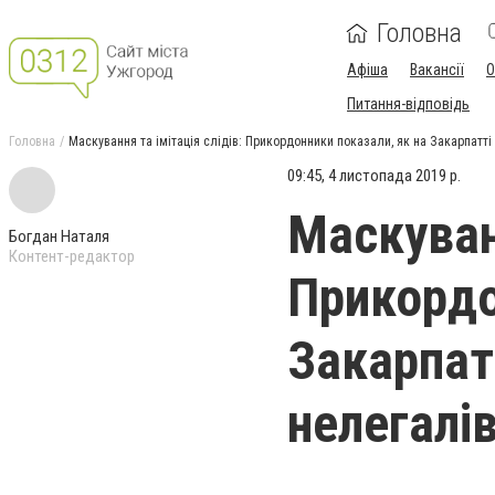
Головна
Афіша
Вакансії
О
Питання-відповідь
Головна
Маскування та імітація слідів: Прикордонники показали, як на Закарпатт
09:45, 4 листопада 2019 р.
Маскуванн
Богдан Наталя
Контент-редактор
Прикордо
Закарпат
нелегалі