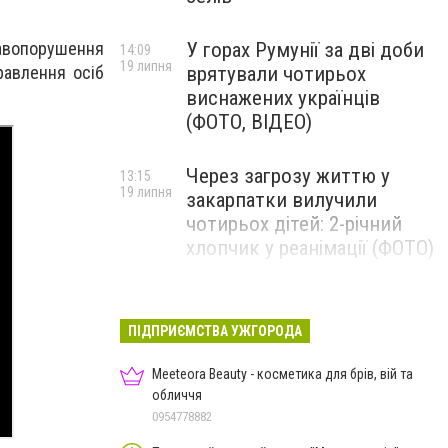
равопорушення
У горах Румунії за дві доби
14:09
19 липня
равлення осіб
врятували чотирьох
виснажених українців
(ФОТО, ВІДЕО)
Через загрозу життю у
13:15
19 липня
закарпатки вилучили
чотирьох дітей: 2-річний
хлопчик у реанімації (ФОТО)
Ужгород прощатиметься із
12:31
19 липня
полеглим захисником
ПІДПРИЄМСТВА УЖГОРОДА
Артемом Ромчаком
Meeteora Beauty - косметика для брів, вій та
обличчя
0954778882