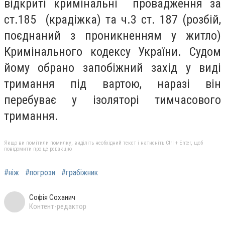
відкриті кримінальні провадження за
ст.185 (крадіжка) та ч.3 ст. 187 (розбій,
поєднаний з проникненням у житло)
Кримінального кодексу України. Судом
йому обрано запобіжний захід у виді
тримання під вартою, наразі він
перебуває у ізоляторі тимчасового
тримання.
Якщо ви помітили помилку, виділіть необхідний текст і натисніть Ctrl + Enter, щоб
повідомити про це редакцію
#ніж
#погрози
#грабіжник
Софія Соханич
Контент-редактор