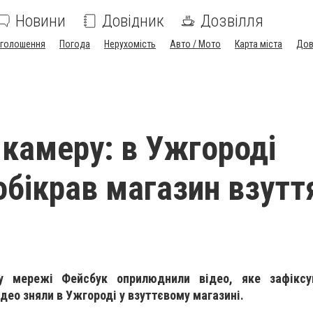
Новини
Довідник
Дозвілля
голошення
Погода
Нерухомість
Авто / Мото
Карта міста
Дов
 камеру: в Ужгороді
 обікрав магазин взутт
 у мережі Фейсбук оприлюднили відео, яке зафіксу
део зняли в Ужгороді у взуттєвому магазині.