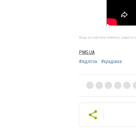
Якщо ви помітили помилку, виділіть нео
PMG.UA
#підліток
#крадіжка