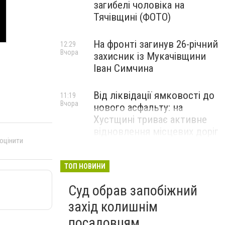
загибелі чоловіка на
Тячівщині (ФОТО)
На фронті загинув 26-річний
12:29
Вчора
захисник із Мукачівщини
Іван Симчина
Від ліквідації ямковості до
11:19
Вчора
нового асфальту: на
Хустщині триває активне
відновлення місцевих доріг
 оцінити
(ФОТО)
ТОП НОВИНИ
Суд обрав запобіжний
захід колишнім
посадовцям