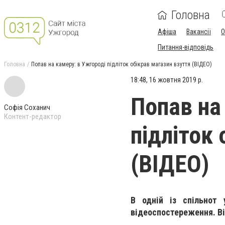
Головна
Афіша
Вакансії
О
Питання-відповідь
Головна
Попав на камеру: в Ужгороді підліток обікрав магазин взуття (ВІДЕО)
18:48, 16 жовтня 2019 р.
Попав на
Софія Соханич
Контент-редактор
підліток
(ВІДЕО)
В одній із спільнот
відеоспостереження. Ві