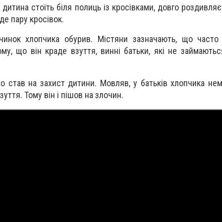
 дитина стоїть біля полиць із кросівками, довго роздивляє
аде пару кросівок.
вчинок хлопчика обурив. Містяни зазначають, що часто
ому, що він краде взуття, винні батьки, які не займають
то став на захист дитини. Мовляв, у батьків хлопчика не
уття. Тому він і пішов на злочин.