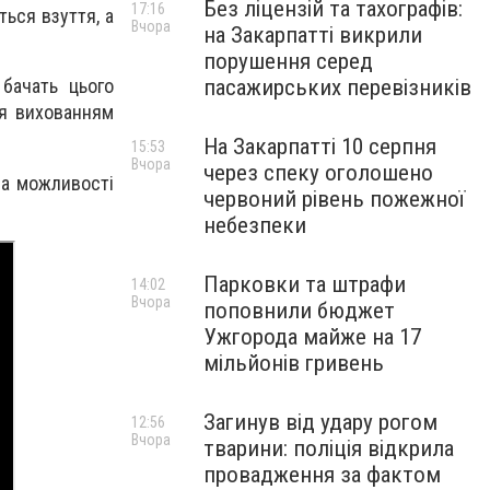
Без ліцензій та тахографів:
17:16
ться взуття, а
Вчора
на Закарпатті викрили
порушення серед
пасажирських перевізників
 бачать цього
ся вихованням
На Закарпатті 10 серпня
15:53
Вчора
через спеку оголошено
ма можливості
червоний рівень пожежної
небезпеки
Парковки та штрафи
14:02
Вчора
поповнили бюджет
Ужгорода майже на 17
мільйонів гривень
Загинув від удару рогом
12:56
Вчора
тварини: поліція відкрила
провадження за фактом