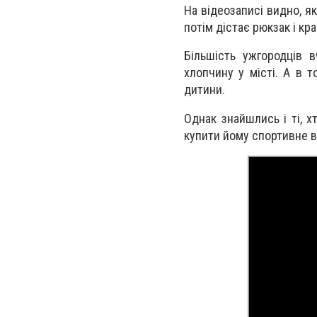
На відеозаписі видно, як
потім дістає рюкзак і кр
Більшість ужгородців 
хлопчину у місті. А в т
дитини.
Однак знайшлись і ті, х
купити йому спортивне вз