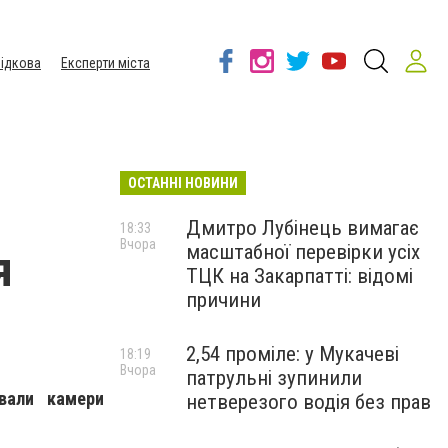
ідкова
Експерти міста
ОСТАННІ НОВИНИ
Дмитро Лубінець вимагає
18:33
Вчора
масштабної перевірки усіх
я
ТЦК на Закарпатті: відомі
причини
2,54 проміле: у Мукачеві
18:19
Вчора
патрульні зупинили
вали камери
нетверезого водія без прав