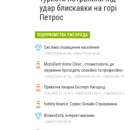
удар блискавки на горі
Петрос
ПІДПРИЄМСТВА УЖГОРОДА
Система сповіщення населення
+380(67)340-49-59, +380(67)350-44-68
MistoDent Home Clinic - стоматологія, де
лікування проходить спокійно та професійно
+380(97)441-41-14, +380(95)441-41-14, +380(93)441-41-14
Приватна лікарня Експерт Ужгород
+38 (097) 22 33 911, +380(73)223-39-11, +380(66)223-39-11
hotline.finance: Сервіс Онлайн Страхування
BrokenSofa, інтернет-магазин
+380(67)694-00-00