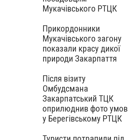
Мукачівського РТЦК
Прикордонники
Мукачівського загону
показали красу дикої
природи Закарпаття
Після візиту
Омбудсмана
Закарпатський ТЦК
оприлюднив фото умов
у Берегівському РТЦК
Туристи потрапили під