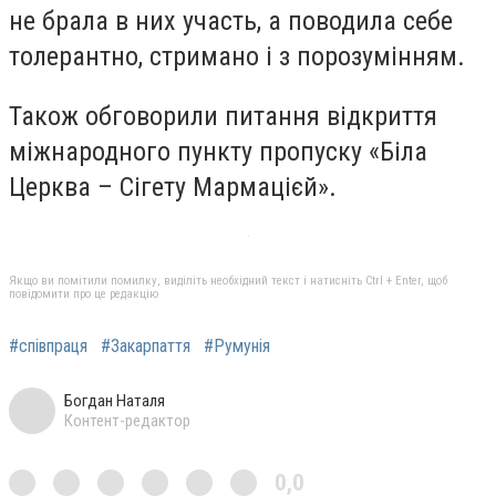
не брала в них участь, а поводила себе
толерантно, стримано і з порозумінням.
Також обговорили питання відкриття
міжнародного пункту пропуску «Біла
Церква – Сігету Мармацієй».
Якщо ви помітили помилку, виділіть необхідний текст і натисніть Ctrl + Enter, щоб
повідомити про це редакцію
#співпраця
#Закарпаття
#Румунія
Богдан Наталя
Контент-редактор
0,0