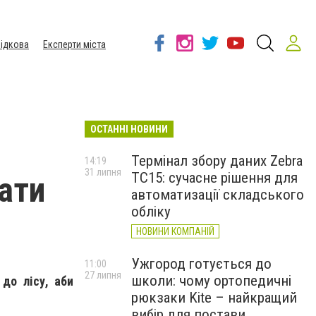
ідкова
Експерти міста
ОСТАННІ НОВИНИ
Термінал збору даних Zebra
14:19
31 липня
TC15: сучасне рішення для
рати
автоматизації складського
обліку
НОВИНИ КОМПАНІЙ
Ужгород готується до
11:00
27 липня
школи: чому ортопедичні
до лісу, аби
рюкзаки Kite – найкращий
вибір для постави