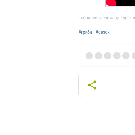
Якщо ви помітили помилку, виділіть нео
#гриби
#сезон