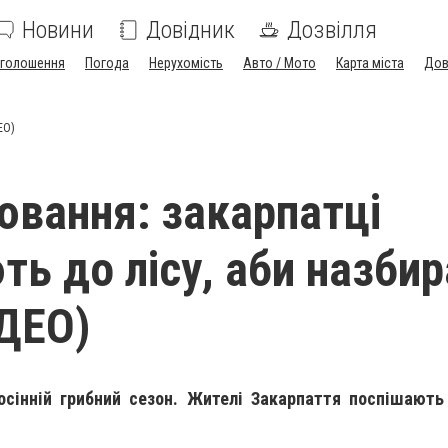
Новини
Довідник
Дозвілля
голошення
Погода
Нерухомість
Авто / Мото
Карта міста
Дов
ЕО)
ювання: закарпатці
ть до лісу, аби назби
ІДЕО)
осінній грибний сезон. Жителі Закарпаття поспішають 