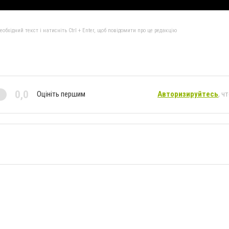
бхідний текст і натисніть Ctrl + Enter, щоб повідомити про це редакцію
0,0
Оцініть першим
Авторизируйтесь
, ч