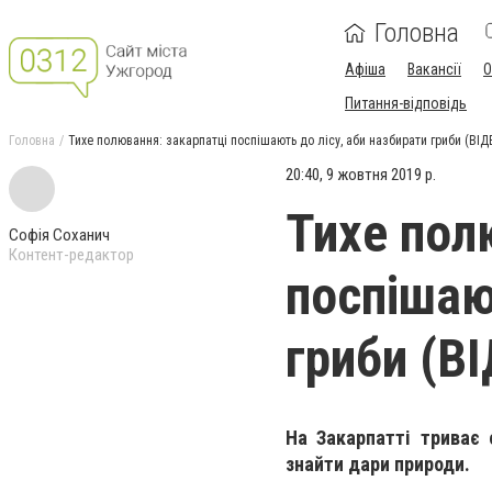
Головна
Афіша
Вакансії
О
Питання-відповідь
Головна
Тихе полювання: закарпатці поспішають до лісу, аби назбирати гриби (ВІД
20:40, 9 жовтня 2019 р.
Тихе пол
Софія Соханич
Контент-редактор
поспішаю
гриби (В
На Закарпатті триває 
знайти дари природи.