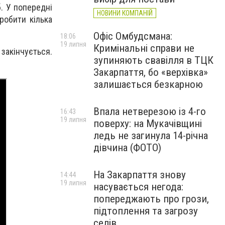
б. У попередні
НОВИНИ КОМПАНІЙ
робити кілька
Офіс Омбудсмана:
18:06
19 липня
Кримінальні справи не
закінчується.
зупиняють свавілля в ТЦК
Закарпаття, бо «верхівка»
залишається безкарною
Впала нетверезою із 4-го
16:43
19 липня
поверху: на Мукачівщині
ледь не загинула 14-річна
дівчина (ФОТО)
На Закарпаття знову
14:44
19 липня
насувається негода:
попереджають про грози,
підтоплення та загрозу
селів