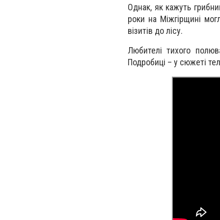
Однак, як кажуть грибни
роки на Міжгірщині могл
візитів до лісу.
Любителі тихого полюва
Подробиці – у сюжеті те