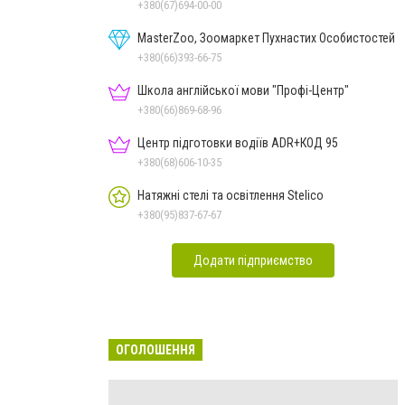
+380(67)694-00-00
MasterZoo, Зоомаркет Пухнастих Особистостей
+380(66)393-66-75
Школа англійської мови "Профі-Центр"
+380(66)869-68-96
Центр підготовки водіїв ADR+КОД 95
+380(68)606-10-35
Натяжні стелі та освітлення Stelico
+380(95)837-67-67
Додати підприємство
ОГОЛОШЕННЯ