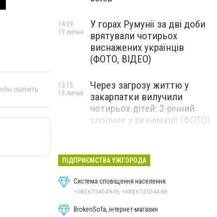
У горах Румунії за дві доби
14:09
19 липня
врятували чотирьох
виснажених українців
(ФОТО, ВІДЕО)
Через загрозу життю у
13:15
тобы оценить
19 липня
закарпатки вилучили
чотирьох дітей: 2-річний
хлопчик у реанімації (ФОТО)
Ужгород прощатиметься із
12:31
19 липня
полеглим захисником
ПІДПРИЄМСТВА УЖГОРОДА
Артемом Ромчаком
Система сповіщення населення
+380(67)340-49-59, +380(67)350-44-68
BrokenSofa, інтернет-магазин