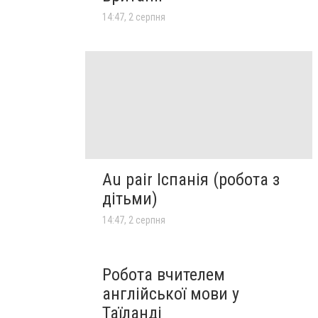
14:47, 2 серпня
Au pair Іспанія (робота з
дітьми)
14:47, 2 серпня
Робота вчителем
англійської мови у
Таїланді