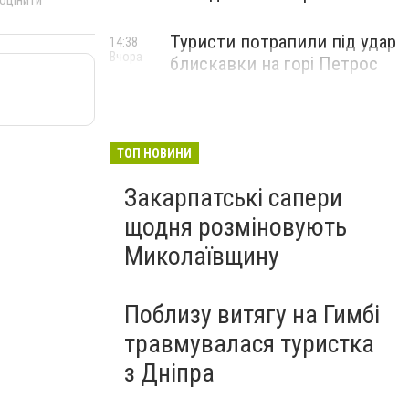
 оцінити
Туристи потрапили під удар
14:38
Вчора
блискавки на горі Петрос
ТОП НОВИНИ
Закарпатські сапери
щодня розміновують
Миколаївщину
Поблизу витягу на Гимбі
травмувалася туристка
з Дніпра