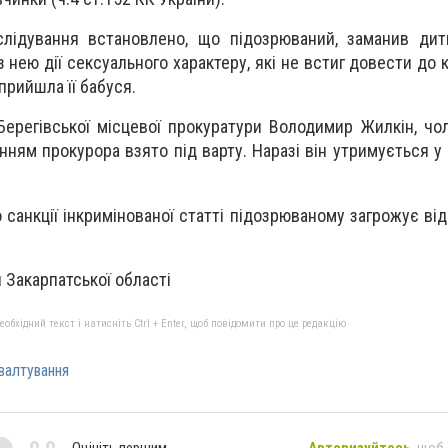
слідування встановлено, що підозрюваний, заманив дит
нею дії сексуального характеру, які не встиг довести до к
 прийшла її бабуся.
Берегівської місцевої прокуратури Володимир Жилкін, чол
нням прокурора взято під варту. Наразі він утримується у
 санкції інкримінованої статті підозрюваному загрожує від
Закарпатської області
бхідний текст і натисніть Ctrl + Enter, щоб повідомити про це редакцію
валтування