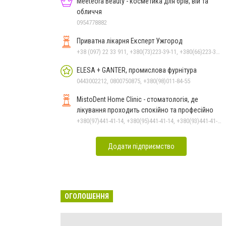
Meeteora Beauty - косметика для брів, вій та
обличчя
0954778882
Приватна лікарня Експерт Ужгород
+38 (097) 22 33 911, +380(73)223-39-11, +380(66)223-39-11
ELESA + GANTER, промислова фурнітура
0443002212, 0800750875, +380(98)011-84-55
MistoDent Home Clinic - стоматологія, де
лікування проходить спокійно та професійно
+380(97)441-41-14, +380(95)441-41-14, +380(93)441-41-14
Додати підприємство
ОГОЛОШЕННЯ