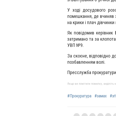
У ході досудового роз
помешкання, де вчиняв з 
на крики і плач дівчинки
Як повідомив керівник 
затримано та за клопота
УВП №9.
За скоєне, відповідно до
позбавленням волі.
Пресслужба прокуратури 
Якщо ви помітили помилку, виділіть нео
#Прокуратура
#замах
#зґ