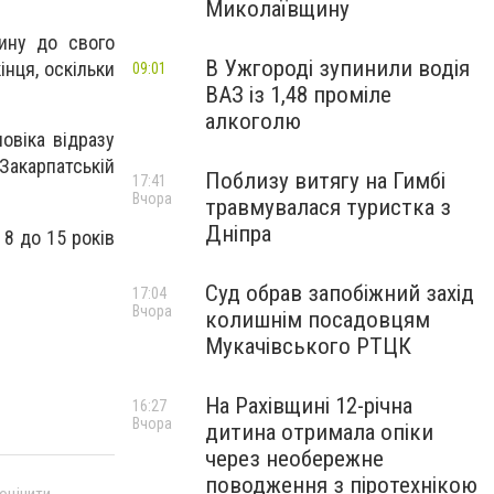
Миколаївщину
ину до свого
В Ужгороді зупинили водія
інця, оскільки
09:01
ВАЗ із 1,48 проміле
алкоголю
овіка відразу
 Закарпатській
Поблизу витягу на Гимбі
17:41
Вчора
травмувалася туристка з
Дніпра
 8 до 15 років
Суд обрав запобіжний захід
17:04
Вчора
колишнім посадовцям
Мукачівського РТЦК
На Рахівщині 12-річна
16:27
Вчора
дитина отримала опіки
через необережне
поводження з піротехнікою