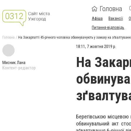
Головна
Афіша
Вакансії
О
Питання-відповідь
Головна
На Закарпатті 45-річного чоловіка обвинувачують у замаху на зґвалтування
18:11, 7 жовтня 2019 р.
На Закар
Мисник Лана
Контент-редактор
обвинува
зґвалтув
Берегівською місцевою 
обвинувальний акт стос
зґвалтування 6-річної дів