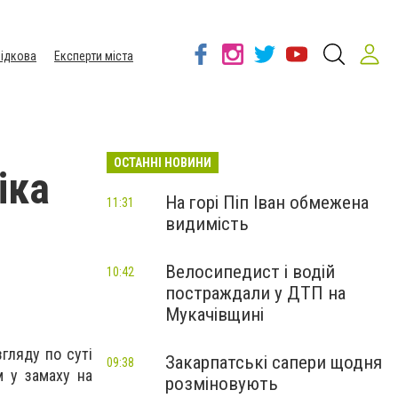
ідкова
Експерти міста
ОСТАННІ НОВИНИ
іка
На горі Піп Іван обмежена
11:31
видимість
Велосипедист і водій
10:42
постраждали у ДТП на
Мукачівщині
гляду по суті
Закарпатські сапери щодня
09:38
м у замаху на
розміновують