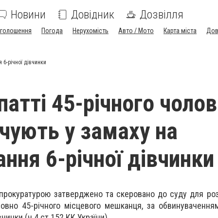
Новини
Довідник
Дозвілля
голошення
Погода
Нерухомість
Авто / Мото
Карта міста
Дов
 6-річної дівчинки
патті 45-річного чолов
чують у замаху на
ання 6-річної дівчинки
прокуратурою затверджено та скеровано до суду для роз
овно 45-річного місцевого мешканця, за обвинувачення
чинки (ч.4 ст.152 КК України).