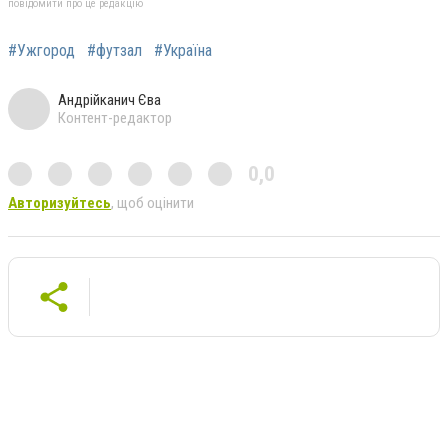
повідомити про це редакцію
#Ужгород
#футзал
#Україна
Андрійканич Єва
Контент-редактор
0,0
Авторизуйтесь
, щоб оцінити