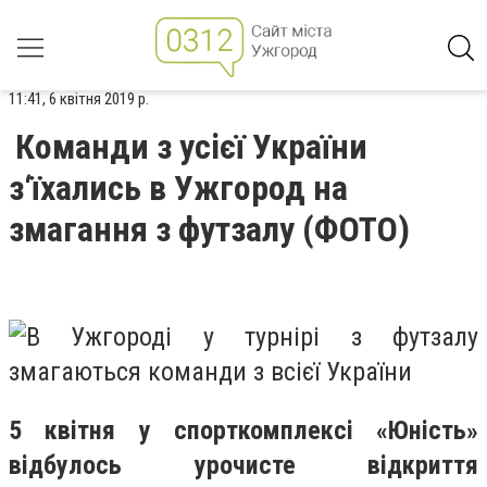
11:41, 6 квітня 2019 р.
Команди з усієї України
з‘їхались в Ужгород на
змагання з футзалу (ФОТО)
5 квiтня у спорткомплексi «Юнiсть»
вiдбулось урочисте вiдкриття