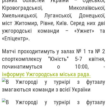
рiзних областей України – Одеської,
Кiровоградської, Миколаївської,
Хмельницької, Луганської, Донецької,
мiст Житомир, Рiвне, Київ. Серед них двi
ужгородськi команди – «Ужнет» та
«Епiцентр».
Матчi проходитимуть у залах № 1 та № 2
спорткомплексу "Юнiсть" 5-7 квiтня,
починатимуться о 10:00, -
iнформує Ужгородська мiська рада.