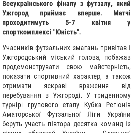
Всеукраїнського фiналу з футзалу, який
Ужгород приймає вперше. Матчi
проходитимуть 5-7 квiтня у
спорткомплексi "Юнiсть".
Учасникiв футзальних змагань привiтав i
Ужгородський мiський голова, побажав
продемонструвати свою майстернiсть,
показати спортивний характер, а також
отримати яскравi враження вiд
перебування в Ужгородi. У триденному
турнiрi групового етапу Кубка Регiонiв
Аматорської Футзальної Лiги України
беруть участь пiвтора десятка команд iз