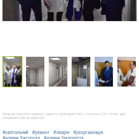
Якщо ви помітили помилку, виділіть необхідний текст і натисніть Ctrl + Enter, щоб
повідомити про це редакцію
#капітальний
#ремонт
#лікарні
#реорганізація
#новини Ужгорода
#новини Закарпаття