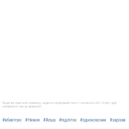
Якщо ви помітили помилку, виділіть необхідний текст і натисніть Ctrl + Enter, щоб
повідомити про це редакцію
#вбивтсво
#Нижня
#Апша
#підліток
#однокласник
#зарізав