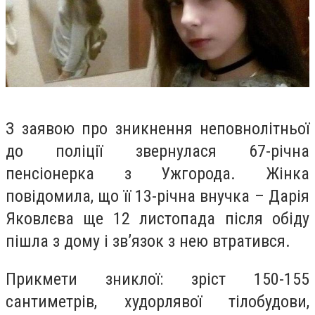
З заявою про зникнення неповнолiтньої
до полiцiї звернулася 67-рiчна
пенсiонерка з Ужгорода. Жiнка
повiдомила, що її 13-рiчна внучка – Дарiя
Яковлєва ще 12 листопада пiсля обiду
пiшла з дому i зв’язок з нею втратився.
Прикмети зниклої: зрiст 150-155
сантиметрiв, худорлявої тiлобудови,