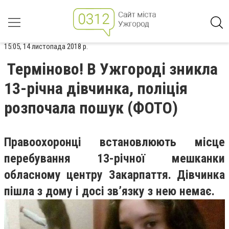
15:05, 14 листопада 2018 р.
Терміново! В Ужгороді зникла
13-річна дівчинка, поліція
розпочала пошук (ФОТО)
Правоохоронцi встановлюють мiсце
перебування 13-рiчної мешканки
обласному центру Закарпаття. Дiвчинка
пiшла з дому i досi зв’язку з нею немає.