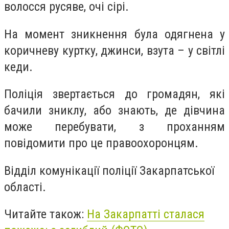
волосся русяве, очi сiрi.
На момент зникнення була одягнена у
коричневу куртку, джинси, взута – у свiтлi
кеди.
Полiцiя звертається до громадян, якi
бачили зниклу, або знають, де дiвчина
може перебувати, з проханням
повiдомити про це правоохоронцям.
Вiддiл комунiкацiї полiцiї Закарпатської
областi.
Читайте також:
На Закарпатті сталася