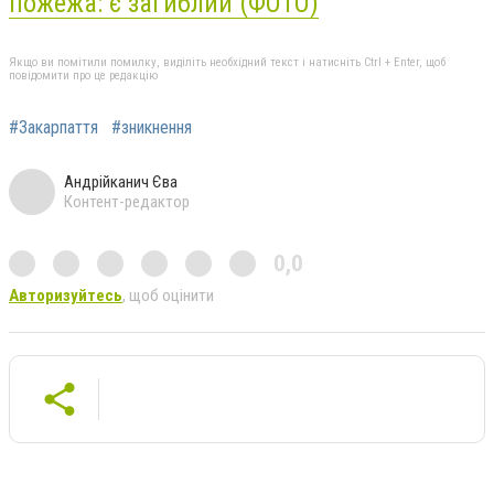
пожежа: є загиблий (ФОТО)
Якщо ви помітили помилку, виділіть необхідний текст і натисніть Ctrl + Enter, щоб
повідомити про це редакцію
#Закарпаття
#зникнення
Андрійканич Єва
Контент-редактор
0,0
Авторизуйтесь
, щоб оцінити