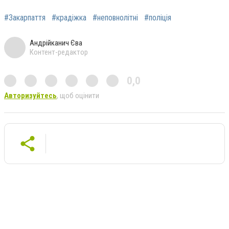
#Закарпаття
#крадіжка
#неповнолітні
#поліція
Андрійканич Єва
Контент-редактор
0,0
Авторизуйтесь
, щоб оцінити