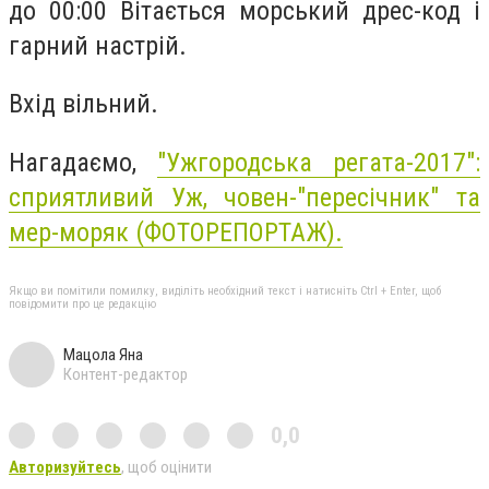
до 00:00 Вітається морський дрес-код і
гарний настрій.
Вхід вільний.
Нагадаємо,
"Ужгородська регата-2017":
сприятливий Уж, човен-"пересічник" та
мер-моряк (ФОТОРЕПОРТАЖ).
Якщо ви помітили помилку, виділіть необхідний текст і натисніть Ctrl + Enter, щоб
повідомити про це редакцію
Мацола Яна
Контент-редактор
0,0
Авторизуйтесь
, щоб оцінити