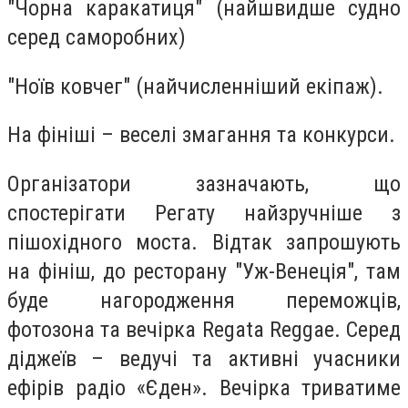
"Чорна каракатиця" (найшвидше судно
серед саморобних)
"Ноїв ковчег" (найчисленніший екіпаж).
На фініші – веселі змагання та конкурси.
Організатори зазначають, що
спостерігати Регату найзручніше з
пішохідного моста. Відтак запрошують
на фініш, до ресторану "Уж-Венеція", там
буде нагородження переможців,
фотозона та вечірка Regata Reggae. Серед
діджеїв – ведучі та активні учасники
ефірів радіо «Єден». Вечірка триватиме