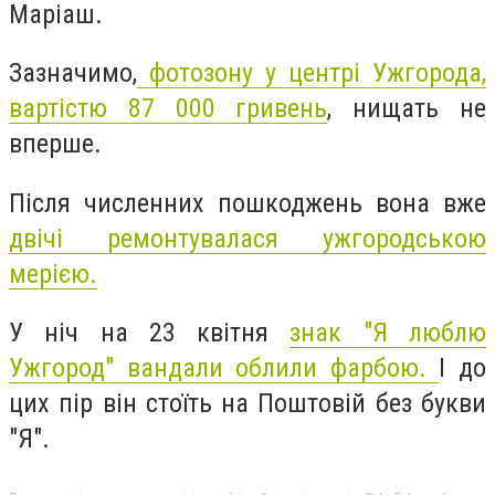
Маріаш.
Зазначимо,
фотозону у центрі Ужгорода,
вартістю 87 000 гривень
, нищать не
вперше.
Після численних пошкоджень вона вже
двічі ремонтувалася ужгородською
мерією.
У ніч на 23 квітня
знак "Я люблю
Ужгород" вандали облили фарбою.
І до
цих пір він стоїть на Поштовій без букви
"Я".