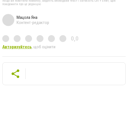
Якщо ви помітили помилку, виділіть необхідний текст і натисніть Ctrl + Enter, щоб
повідомити про це редакцію
Мацола Яна
Контент-редактор
0,0
Авторизуйтесь
, щоб оцінити