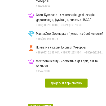
Ужгороді
0996869257
Стоп! Кукарача - дезінфекція, дезінсекція,
дератизація, фумігація, система HACCP
+380(98)091-10-00, +380(96)109-90-90
MasterZoo, Зоомаркет Пухнастих Особистостей
+380(66)393-66-75
Приватна лікарня Експерт Ужгород
+38 (097) 22 33 911, +380(73)223-39-11, +380(66)223-39-11
Meeteora Beauty - косметика для брів, вій та
обличчя
0954778882
Додати підприємство