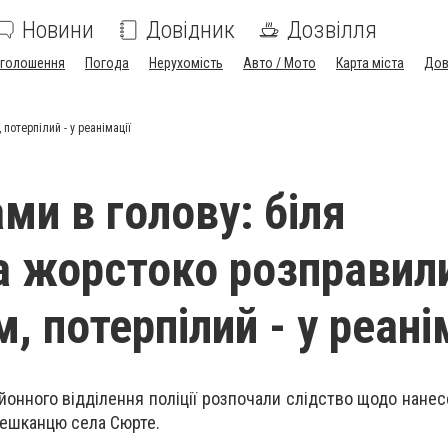
Новини
Довідник
Дозвілля
голошення
Погода
Нерухомість
Авто / Мото
Карта міста
Дов
потерпілий - у реанімації
ми в голову: біля
 жорстоко розправил
, потерпілий - у реані
йонного відділення поліції розпочали слідство щодо нанес
ешканцю села Сюрте.