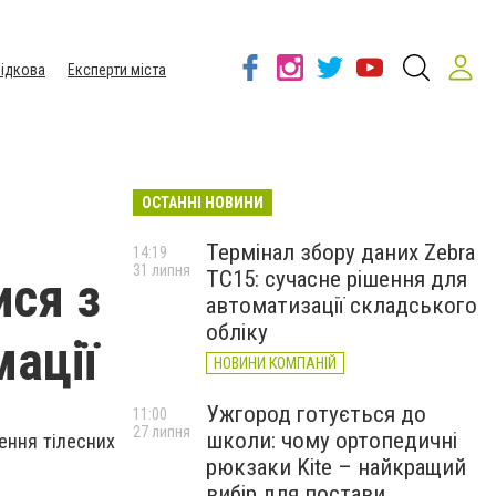
ідкова
Експерти міста
ОСТАННІ НОВИНИ
Термінал збору даних Zebra
14:19
31 липня
TC15: сучасне рішення для
ися з
автоматизації складського
обліку
мації
НОВИНИ КОМПАНІЙ
Ужгород готується до
11:00
27 липня
школи: чому ортопедичні
ення тілесних
рюкзаки Kite – найкращий
вибір для постави