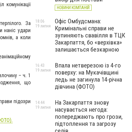
л комунікації
НОВИНИ КОМПАНІЙ
Офіс Омбудсмана:
18:06
ерпілого. За
19 липня
Кримінальні справи не
и наніс удари
зупиняють свавілля в ТЦК
омнів, а коли
Закарпаття, бо «верхівка»
залишається безкарною
еанімаційному
Впала нетверезою із 4-го
16:43
19 липня
поверху: на Мукачівщині
злочину – ч. 1
ледь не загинула 14-річна
кодження, що
дівчина (ФОТО)
прави підозри
На Закарпаття знову
14:44
19 липня
насувається негода:
попереджають про грози,
ФОТО).
підтоплення та загрозу
селів