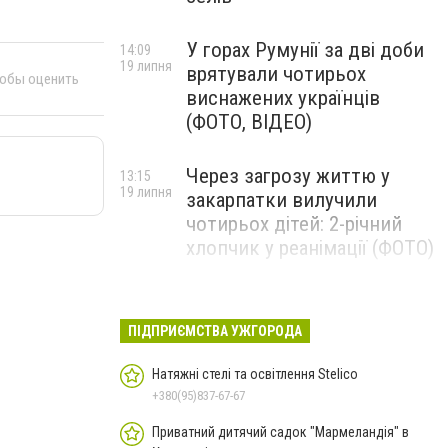
У горах Румунії за дві доби
14:09
19 липня
врятували чотирьох
тобы оценить
виснажених українців
(ФОТО, ВІДЕО)
Через загрозу життю у
13:15
19 липня
закарпатки вилучили
чотирьох дітей: 2-річний
хлопчик у реанімації (ФОТО)
Ужгород прощатиметься із
12:31
19 липня
полеглим захисником
ПІДПРИЄМСТВА УЖГОРОДА
Артемом Ромчаком
Натяжні стелі та освітлення Stelico
+380(95)837-67-67
Приватний дитячий садок "Мармеландія" в