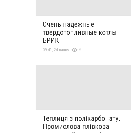
Очень надежные
твердотопливные котлы
БРИК
9
09:41, 24 липня
Теплиця з полікарбонату.
Промислова плівкова