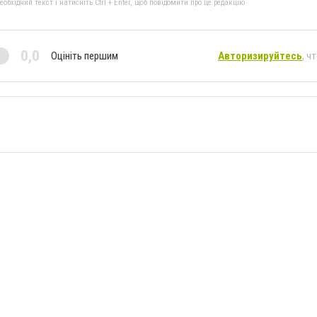
бхідний текст і натисніть Ctrl + Enter, щоб повідомити про це редакцію
0,0
Оцініть першим
Авторизируйтесь
, ч