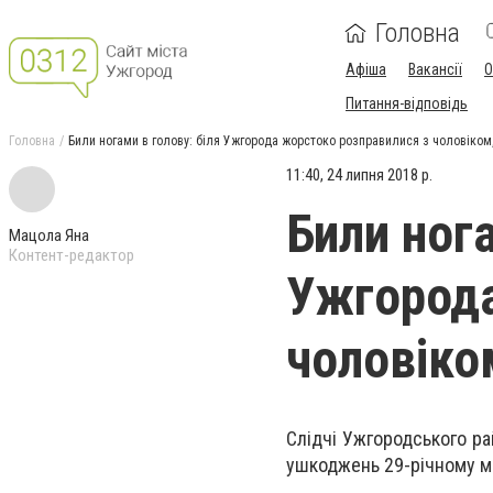
Головна
Афіша
Вакансії
О
Питання-відповідь
Головна
Били ногами в голову: біля Ужгорода жорстоко розправилися з чоловіком, 
11:40, 24 липня 2018 р.
Били нога
Мацола Яна
Контент-редактор
Ужгорода
чоловіком
Слідчі Ужгородського ра
ушкоджень 29-річному м