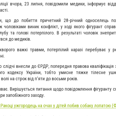
іції вчора, 23 липня, повідомили медики, інформує відді
асті.
ли, що до побиття причетний 28-річний односелець пот
 чоловіками виник конфлікт, у ході якого фігурант справ
убу та голові потерпілого. В результаті чоловік знеприт
вся до медиків.
 хворого важкі травми, потерпілий наразі перебуває у р
ні.
ю слідчі внесли до ЄРДР, попередня правова кваліфікація 
ого кодексу України, тобто умисне тяжке тілесне уш
олі на строк від п'яти до восьми років.
риває. Вирішується питання щодо повідомлення фігуранту с
іри запобіжного заходу.
 Ракоці ужгородець на очах у дітей побив собаку лопатою (