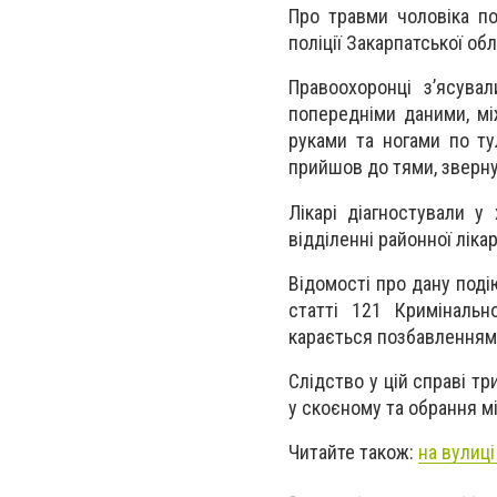
Про травми чоловіка пол
поліції Закарпатської обл
Правоохоронці з’ясува
попередніми даними, між
руками та ногами по тул
прийшов до тями, зверну
Лікарі діагностували у
відділенні районної лікар
Відомості про дану поді
статті 121 Кримінальн
карається позбавленням в
Слідство у цій справі т
у скоєному та обрання м
Читайте також:
на вулиці