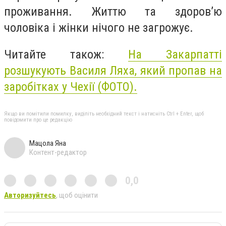
проживання. Життю та здоров’ю
чоловіка і жінки нічого не загрожує.
Читайте також:
На Закарпатті
розшукують Василя Ляха, який пропав на
заробітках у Чехії (ФОТО).
Якщо ви помітили помилку, виділіть необхідний текст і натисніть Ctrl + Enter, щоб
повідомити про це редакцію
Мацола Яна
Контент-редактор
0,0
Авторизуйтесь
, щоб оцінити