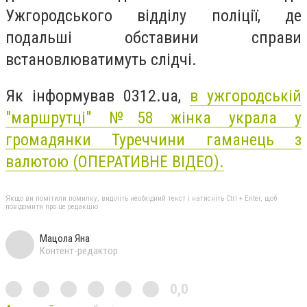
Ужгородського відділу поліції, де
подальші обставини справи
встановлюватимуть слідчі.
Як інформував 0312.ua,
в ужгородській
"маршрутці" №58 жінка украла у
громадянки Туреччини гаманець з
валютою (ОПЕРАТИВНЕ ВІДЕО).
Якщо ви помітили помилку, виділіть необхідний текст і натисніть Ctrl + Enter, щоб
повідомити про це редакцію
Мацола Яна
Контент-редактор
0,0