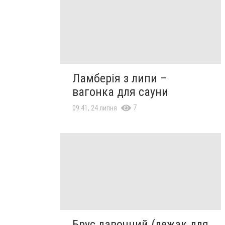
Ламберія з липи –
вагонка для сауни
7
09:41, 24 липня
Брус лавочний (лежак для