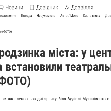
Новини
Довідник
Дозвілля
голошення
Погода
Нерухомість
Авто / Мото
Карта міста
Дов
цю (ФОТО)
родзинка міста: у цент
 встановили театраль
(ФОТО)
 встановлено сьогодні зранку біля будівлі Мукачівського