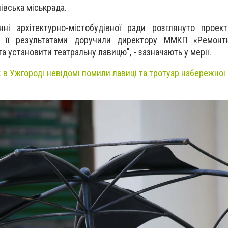
івська міськрада.
ні архітектурно-містобудівної ради розглянуто проект
а її результатами доручили директору ММКП «Ремонтн
а установити театральну лавицю", - зазначають у мерії.
я: в Ужгороді невідомі помили лавиці та тротуар набережно