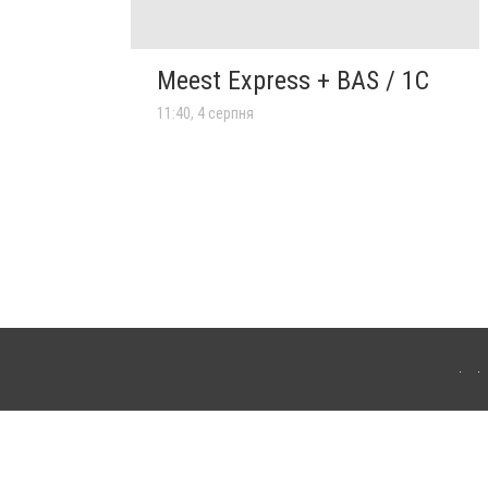
Meest Express + BAS / 1C
11:40, 4 серпня
ля інтернет-видань обов'язкове розміщення прямого, відкритого для пошукових
лама" публікуються на правах реклами.