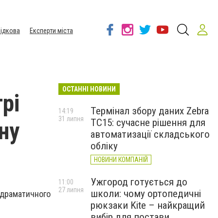
ідкова
Експерти міста
ОСТАННІ НОВИНИ
рі
Термінал збору даних Zebra
14:19
31 липня
TC15: сучасне рішення для
ну
автоматизації складського
обліку
НОВИНИ КОМПАНІЙ
Ужгород готується до
11:00
27 липня
школи: чому ортопедичні
 драматичного
рюкзаки Kite – найкращий
вибір для постави