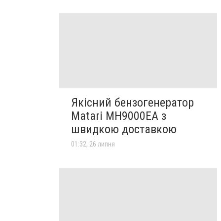
Якісний бензогенератор
Matari MH9000EA з
швидкою доставкою
01:32, 26 липня