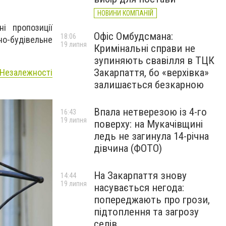
НОВИНИ КОМПАНІЙ
ні пропозиції
Офіс Омбудсмана:
18:06
о-будівельне
19 липня
Кримінальні справи не
зупиняють свавілля в ТЦК
Закарпаття, бо «верхівка»
ї Незалежності
залишається безкарною
Впала нетверезою із 4-го
16:43
19 липня
поверху: на Мукачівщині
ледь не загинула 14-річна
дівчина (ФОТО)
На Закарпаття знову
14:44
19 липня
насувається негода:
попереджають про грози,
підтоплення та загрозу
селів