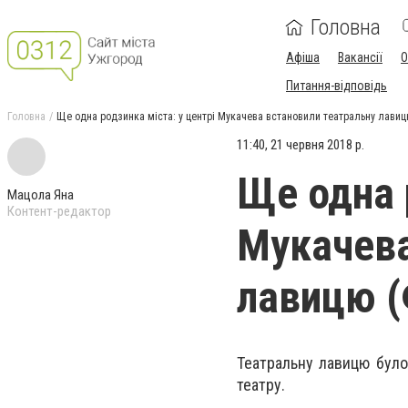
Головна
Афіша
Вакансії
О
Питання-відповідь
Головна
Ще одна родзинка міста: у центрі Мукачева встановили театральну лави
11:40, 21 червня 2018 р.
Ще одна 
Мацола Яна
Контент-редактор
Мукачева
лавицю 
Театральну лавицю було
театру.