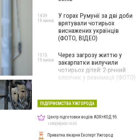
У горах Румунії за дві доби
14:09
19 липня
врятували чотирьох
виснажених українців
(ФОТО, ВІДЕО)
Через загрозу життю у
13:15
19 липня
закарпатки вилучили
чотирьох дітей: 2-річний
хлопчик у реанімації (ФОТО)
Ужгород прощатиметься із
12:31
19 липня
полеглим захисником
ПІДПРИЄМСТВА УЖГОРОДА
Артемом Ромчаком
Центр підготовки водіїв ADR+КОД 95
+380(68)606-10-35
Приватна лікарня Експерт Ужгород