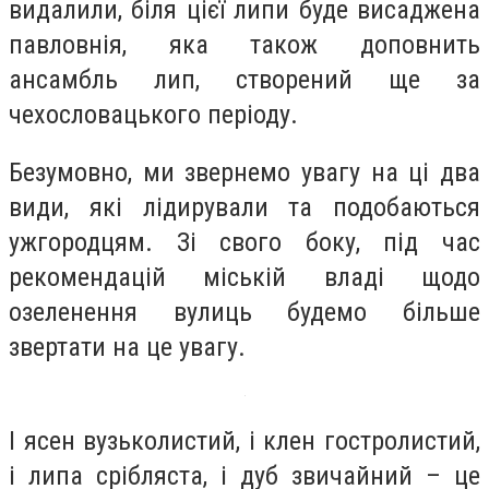
видалили, біля цієї липи буде висаджена
павловнія, яка також доповнить
ансамбль лип, створений ще за
чехословацького періоду.
Безумовно, ми звернемо увагу на ці два
види, які лідирували та подобаються
ужгородцям. Зі свого боку, під час
рекомендацій міській владі щодо
озеленення вулиць будемо більше
звертати на це увагу.
І ясен вузьколистий, і клен гостролистий,
і липа срібляста, і дуб звичайний – це