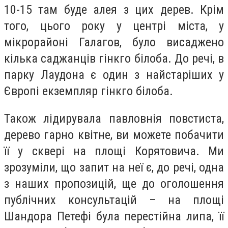
10-15 там буде алея з цих дерев. Крім
того, цього року у центрі міста, у
мікрорайоні Галагов, було висаджено
кілька саджанців гінкго білоба. До речі, в
парку Лаудона є один з найстаріших у
Європі екземпляр гінкго білоба.
Також лідирувала павловнія повстиста,
дерево гарно квітне, ви можете побачити
її у сквері на площі Корятовича. Ми
зрозуміли, що запит на неї є, до речі, одна
з наших пропозицій, ще до оголошення
публічних консультацій – на площі
Шандора Петефі була перестійна липа, її