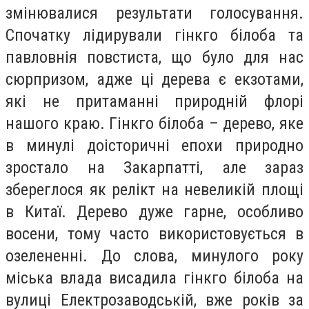
змінювалися результати голосування.
Спочатку лідирували гінкго білоба та
павловнія повстиста, що було для нас
сюрпризом, адже ці дерева є екзотами,
які не притаманні природній флорі
нашого краю. Гінкго білоба – дерево, яке
в минулі доісторичні епохи природно
зростало на Закарпатті, але зараз
збереглося як релікт на невеликій площі
в Китаї. Дерево дуже гарне, особливо
восени, тому часто використовується в
озелененні. До слова, минулого року
міська влада висадила гінкго білоба на
вулиці Електрозаводській, вже років за