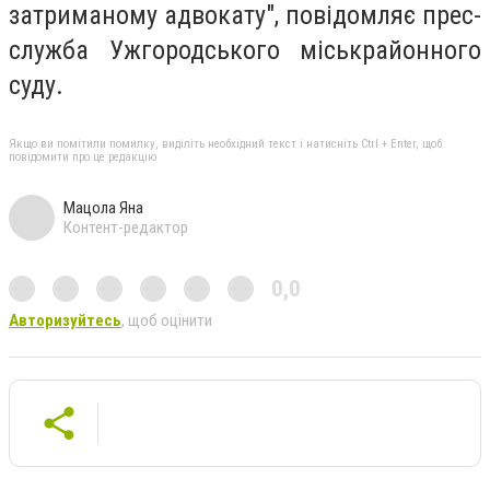
затриманому адвокату", повідомляє прес-
служба Ужгородського міськрайонного
суду.
Якщо ви помітили помилку, виділіть необхідний текст і натисніть Ctrl + Enter, щоб
повідомити про це редакцію
Мацола Яна
Контент-редактор
0,0
Авторизуйтесь
, щоб оцінити