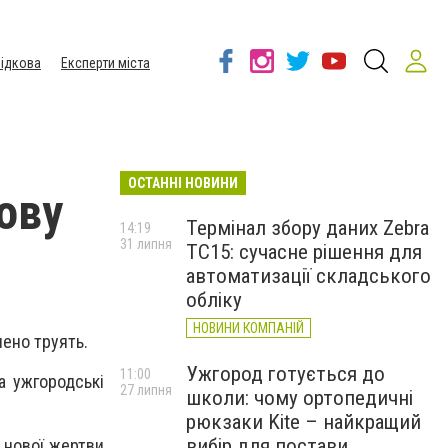
ідкова
Експерти міста
ОСТАННІ НОВИНИ
нову
Термінал збору даних Zebra
14:19
31 липня
TC15: сучасне рішення для
автоматизації складського
обліку
НОВИНИ КОМПАНІЙ
лено труять.
Ужгород готується до
11:00
а ужгородські
27 липня
школи: чому ортопедичні
рюкзаки Kite – найкращий
вибір для постави
 нової жертви