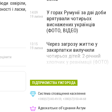
юди озвіріли,
ності і ласки,
У горах Румунії за дві доби
14:09
19 липня
врятували чотирьох
виснажених українців
(ФОТО, ВІДЕО)
Через загрозу життю у
13:15
19 липня
закарпатки вилучили
чотирьох дітей: 2-річний
 оцінити
хлопчик у реанімації (ФОТО)
Ужгород прощатиметься із
12:31
19 липня
полеглим захисником
ПІДПРИЄМСТВА УЖГОРОДА
Артемом Ромчаком
Система сповіщення населення
+380(67)340-49-59, +380(67)350-44-68
Адвокатське об'єднання Актум