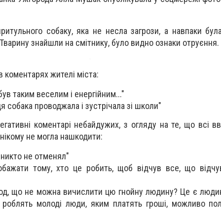
притульного собаку, яка не несла загрози, а навпаки бу
. Тварину знайшли на смітнику, було видно ознаки отруєння.
в коментарях жителі міста:
 був таким веселим і енергійним..."
й ця собака проводжала і зустрічала зі школи"
негативні коментарі небайдужих, з огляду на те, що всі в
нікому не могла нашкодити:
а никто не отменял"
бажати тому, хто це робить, щоб відчув все, що відчу
од, що не можна вичислити цю гнойну людину? Це є людин
 роблять молоді люди, яким платять гроші, можливо пол