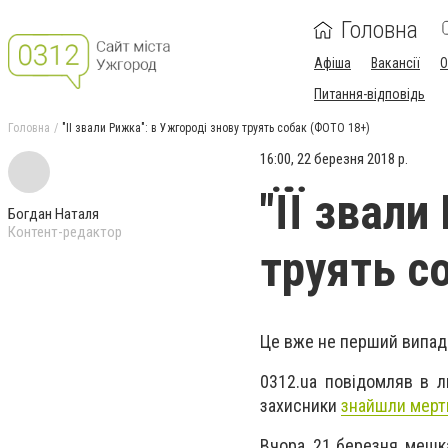
Головна
Афіша
Вакансії
О
Питання-відповідь
Головна
"ЇЇ звали Рижка": в Ужгороді знову труять собак (ФОТО 18+)
16:00, 22 березня 2018 р.
"ЇЇ звали
Богдан Наталя
Контент-редактор
труять с
Це вже не перший випадо
0312.ua повідомляв в л
захисники
знайшли мертв
Вчора, 21 березня, меш