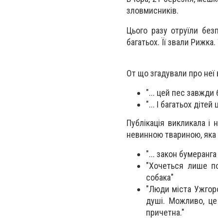
зловмисників.
Цього разу отруїли без
багатьох. Її звали Рижка
От що згадували про неї 
"... цей пес завжди
"... І багатьох діте
Публікація викликала і 
невинною твариною, яка 
"... закон бумеранг
"Хочеться лише по
собака"
"Люди міста Ужгор
душі. Можливо, це
причетна."