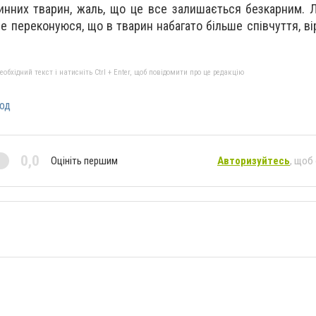
винних тварин, жаль, що це все залишається безкарним. Л
е переконуюся, що в тварин набагато більше співчуття, вір
бхідний текст і натисніть Ctrl + Enter, щоб повідомити про це редакцію
од
0,0
Оцініть першим
Авторизуйтесь
, щоб