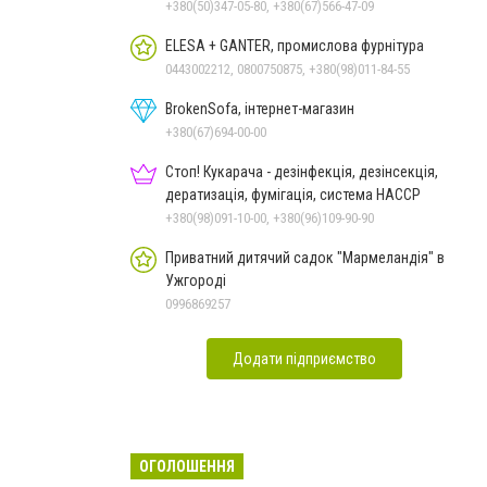
+380(50)347-05-80, +380(67)566-47-09
ELESA + GANTER, промислова фурнітура
0443002212, 0800750875, +380(98)011-84-55
BrokenSofa, інтернет-магазин
+380(67)694-00-00
Стоп! Кукарача - дезінфекція, дезінсекція,
дератизація, фумігація, система HACCP
+380(98)091-10-00, +380(96)109-90-90
Приватний дитячий садок "Мармеландія" в
Ужгороді
0996869257
Додати підприємство
ОГОЛОШЕННЯ