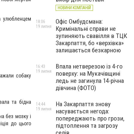
НОВИНИ КОМПАНІЙ
ла улюбленцем
Офіс Омбудсмана:
18:06
19 липня
Кримінальні справи не
зупиняють свавілля в ТЦК
Закарпаття, бо «верхівка»
залишається безкарною
Впала нетверезою із 4-го
16:43
19 липня
поверху: на Мукачівщині
важали собаку
ледь не загинула 14-річна
дівчина (ФОТО)
вала та бідна
На Закарпаття знову
14:44
19 липня
насувається негода:
а без мозку і
попереджають про грози,
іція до цього
підтоплення та загрозу
селів