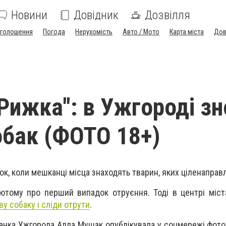
Новини
Довідник
Дозвілля
голошення
Погода
Нерухомість
Авто / Мото
Карта міста
Дов
 Рижка": в Ужгороді з
обак (ФОТО 18+)
к, коли мешканці місца знаходять тварин, яких ціленаправ
ютому про перший випадок отруєння. Тоді в центрі міст
у собаку і сліди отрути
.
канка Ужгорода Алла Мушак опублікувала у соцмережі фото