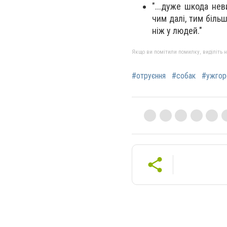
"...дуже шкода не
чим далі, тим більш
ніж у людей."
Якщо ви помітили помилку, виділіть нео
#отруєння
#собак
#ужгор