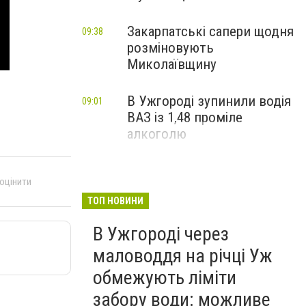
Закарпатські сапери щодня
09:38
розміновують
Миколаївщину
В Ужгороді зупинили водія
09:01
ВАЗ із 1,48 проміле
алкоголю
 оцінити
ТОП НОВИНИ
В Ужгороді через
маловоддя на річці Уж
обмежують ліміти
забору води: можливе