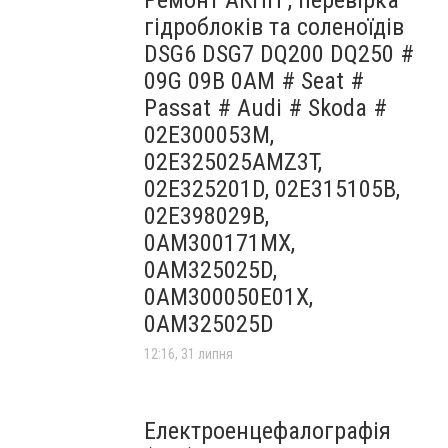
Ремонт АКПП , перевірка
гідроблоків та соленоїдів
DSG6 DSG7 DQ200 DQ250 #
09G 09B 0AM # Seat #
Passat # Audi # Skoda #
02E300053M,
02E325025AMZ3T,
02E325201D, 02E315105B,
02E398029B,
0AM300171MX,
0AM325025D,
0AM300050E01X,
0AM325025D
12:16, 31 липня
Електроенцефалографія