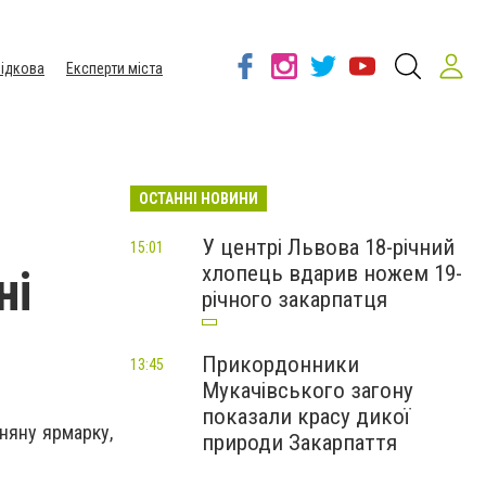
ідкова
Експерти міста
ОСТАННІ НОВИНИ
У центрі Львова 18-річний
15:01
хлопець вдарив ножем 19-
ні
річного закарпатця
Прикордонники
13:45
Мукачівського загону
показали красу дикої
няну ярмарку,
природи Закарпаття