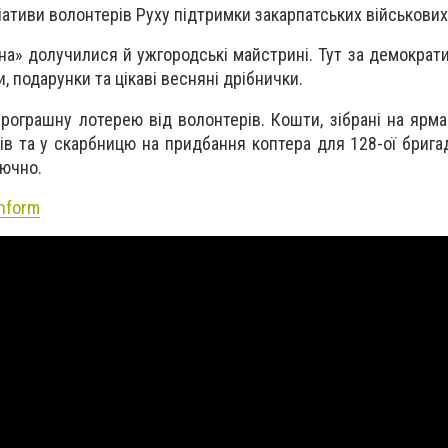
іативи волонтерів Руху підтримки закарпатських військових
на» долучилися й ужгородські майстрині. Тут за демократ
 подарунки та цікаві весняні дрібнички.
зпрограшну лотерею від волонтерів. Кошти, зібрані на ярма
ів та у скарбницю на придбання коптера для 128-ої брига
лючно.
Inform