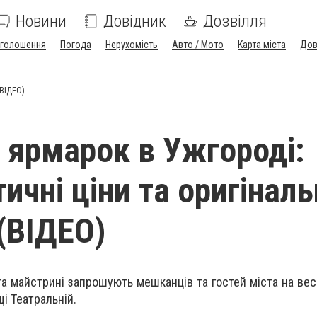
Новини
Довідник
Дозвілля
голошення
Погода
Нерухомість
Авто / Мото
Карта міста
Дов
(ВІДЕО)
 ярмарок в Ужгороді:
чні ціни та оригіналь
 (ВІДЕО)
а майстрині запрошують мешканців та гостей міста на вес
і Театральній.