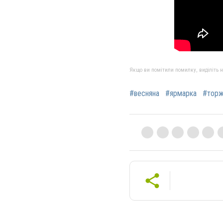
Якщо ви помітили помилку, виділіть нео
#весняна
#ярмарка
#тор