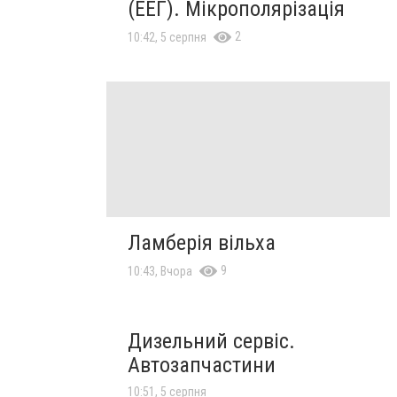
(ЕЕГ). Мікрополярізація
2
10:42, 5 серпня
Ламберія вільха
9
10:43, Вчора
Дизельний сервіс.
Автозапчастини
10:51, 5 серпня