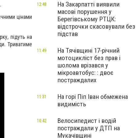
На Закарпатті виявили
.
12:48
масові порушення у
ичними цінами
Берегівському РТЦК:
відстрочки скасовували без
підстав
рку, підуть на
ди. Триватиме
На Тячівщині 17-річний
11:49
мотоцикліст без прав і
шолома врізався у
мікроавтобус: : двоє
постраждалих
На горі Піп Іван обмежена
11:31
видимість
Велосипедист і водій
10:42
постраждали у ДТП на
Мукачівщині