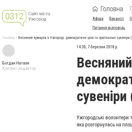
Головна
Афіша
Вакансії
О
Питання-відповідь
Головна
Весняний ярмарок в Ужгороді: демократичні ціни та оригінальні сувеніри 
14:30, 7 березня 2018 р.
Весняний
Богдан Наталя
Контент-редактор
демократи
сувеніри
Ужгородські волонтери т
яка розгорнулась на площ