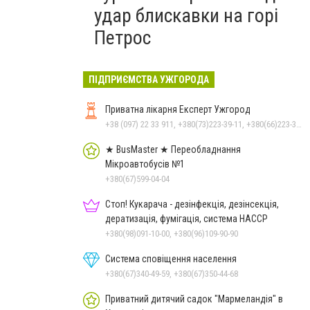
удар блискавки на горі
Петрос
ПІДПРИЄМСТВА УЖГОРОДА
Приватна лікарня Експерт Ужгород
+38 (097) 22 33 911, +380(73)223-39-11, +380(66)223-39-11
★ BusMaster ★ Переобладнання
Мікроавтобусів №1
+380(67)599-04-04
Стоп! Кукарача - дезінфекція, дезінсекція,
дератизація, фумігація, система HACCP
+380(98)091-10-00, +380(96)109-90-90
Система сповіщення населення
+380(67)340-49-59, +380(67)350-44-68
Приватний дитячий садок "Мармеландія" в