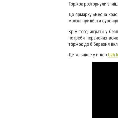
Торжок розгорнули з ініц
До ярмарку «Весна крас
можна придбати сувеніри,
Крім того, зіграти у бе
потреби поранених вояк
торжок до 8 березня вк
Детальніше у відео
Uzh 