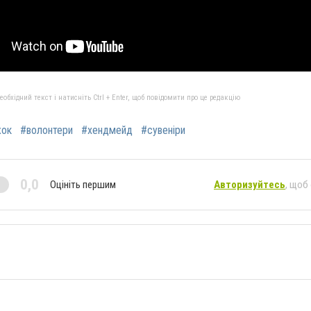
бхідний текст і натисніть Ctrl + Enter, щоб повідомити про це редакцію
жок
#волонтери
#хендмейд
#сувеніри
0,0
Оцініть першим
Авторизуйтесь
, щоб