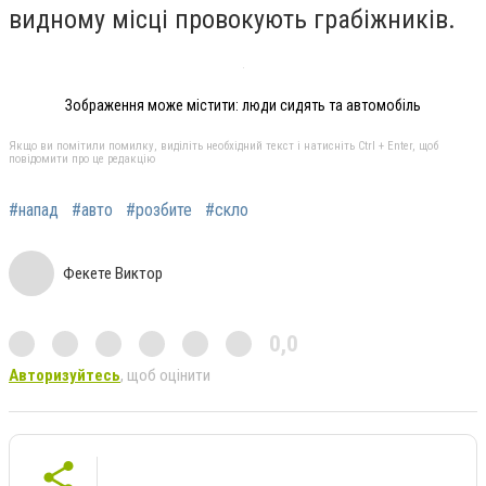
видному місці провокують грабіжників.
Зображення може містити: люди сидять та автомобіль
Якщо ви помітили помилку, виділіть необхідний текст і натисніть Ctrl + Enter, щоб
повідомити про це редакцію
#напад
#авто
#розбите
#скло
Фекете Виктор
0,0
Авторизуйтесь
, щоб оцінити