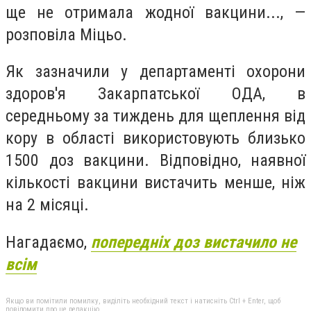
ще не отримала жодної вакцини..., —
розповіла Міцьо.
Як зазначили у департаменті охорони
здоров′я Закарпатської ОДА, в
середньому за тиждень для щеплення від
кору в області використовують близько
1500 доз вакцини. Відповідно, наявної
кількості вакцини вистачить менше, ніж
на 2 місяці.
Нагадаємо,
попередніх доз вистачило не
всім
Якщо ви помітили помилку, виділіть необхідний текст і натисніть Ctrl + Enter, щоб
повідомити про це редакцію