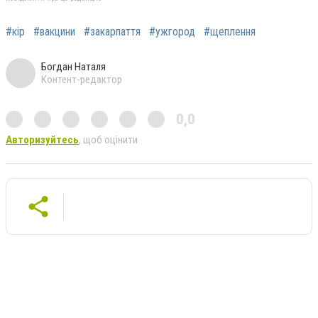
#кір
#вакцини
#закарпаття
#ужгород
#щеплення
Богдан Наталя
Контент-редактор
0,0
Авторизуйтесь
, щоб оцінити