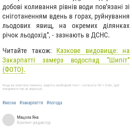
добові коливання рівнів води пов'язані зі
сніготаненням вдень в горах, руйнування
льодових явищ, на окремих ділянках
річок льодохід", - зазнають в ДСНС.
Читайте також:
Казкове видовище: на
Закарпатті замерз водоспад "Шипіт"
(ФОТО).
Якщо ви помітили помилку, виділіть необхідний текст і натисніть Ctrl + Enter, щоб
повідомити про це редакцію
#весна
#закарпаття
#погода
Мацола Яна
Контент-редактор