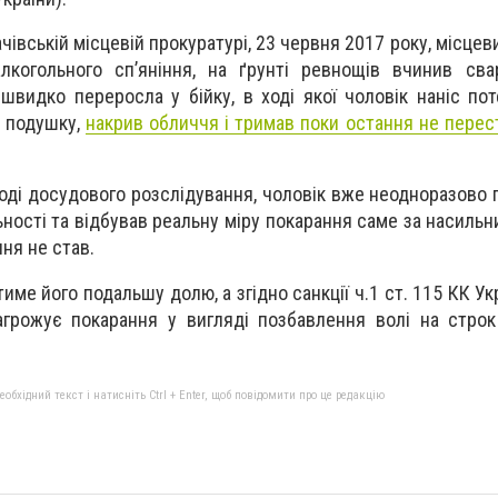
чівській місцевій прокуратурі, 23 червня 2017 року, місце
лкогольного сп’яніння, на ґрунті ревнощів вчинив сва
видко переросла у бійку, в ході якої чоловік наніс поте
и подушку,
накрив обличчя і тримав поки остання не перес
оді досудового розслідування, чоловік вже неодноразово 
ьності та відбував реальну міру покарання саме за насильн
ня не став.
име його подальшу долю, а згідно санкції ч.1 ст. 115 КК У
агрожує покарання у вигляді позбавлення волі на стро
бхідний текст і натисніть Ctrl + Enter, щоб повідомити про це редакцію