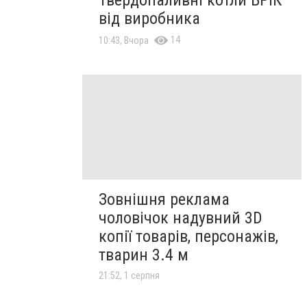
Твердопаливні котли БРІК
від виробника
14
10:43, Вчора
Зовнішня реклама
чоловічок надувний 3D
копії товарів, персонажів,
тварин 3.4 м
21:52, 1 серпня