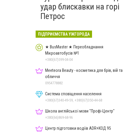
удар блискавки на горі
Петрос
ПІДПРИЄМСТВА УЖГОРОДА
★ BusMaster ★ Переобладнання
Мікроавтобусів №1
+380(67)599-04-04
Meeteora Beauty - косметика для брів, вій та
обличчя
0954778882
Система сповіщення населення
+380(67)340-49-59, +380(67)350-44-68
Школа англійської мови "Профі-Центр"
+380(66)869-68-96
Центр підготовки водіїв ADR+КОД 95