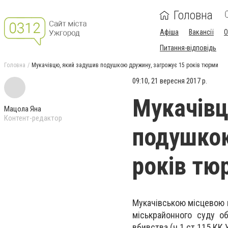
Головна
Афіша
Вакансії
О
Питання-відповідь
Головна
Мукачівцю, який задушив подушкою дружину, загрожує 15 років тюрми
09:10, 21 вересня 2017 р.
Мукачівц
Мацола Яна
Контент-редактор
подушкою
років тю
Мукачівською місцевою 
міськрайонного суду о
вбивства (ч.1 ст 115 КК У