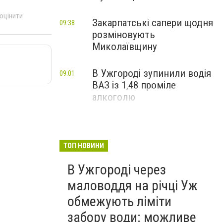
 оцінити
Закарпатські сапери щодня
09:38
розміновують
Миколаївщину
В Ужгороді зупинили водія
09:01
ВАЗ із 1,48 проміле
алкоголю
ТОП НОВИНИ
В Ужгороді через
маловоддя на річці Уж
обмежують ліміти
забору води: можливе