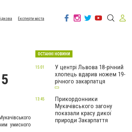
ідкова
Експерти міста
ОСТАННІ НОВИНИ
У центрі Львова 18-річний
15:01
хлопець вдарив ножем 19-
15
річного закарпатця
Прикордонники
13:45
Мукачівського загону
показали красу дикої
Мукачівського
природи Закарпаття
ним умисного