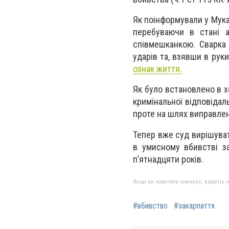
Як поінформували у Мука
перебуваючи в стані а
співмешканкою. Сварка ш
ударів та, взявши в рук
ознак життя.
Як було встановлено в х
кримінальної відповідал
проте на шлях виправлен
Тепер вже суд вирішуват
в умисному вбивстві з
п’ятнадцяти років.
Якщо ви помітили помилку, виділіть нео
#вбивство
#закарпаття