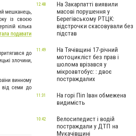
На Закарпатті виявили
12:48
масові порушення у
вий мешканець,
Берегівському РТЦК:
рку із своєю
відстрочки скасовували без
рпілій кілька
підстав
тала подавати
На Тячівщині 17-річний
11:49
притягався до
мотоцикліст без прав і
ицькі злочини,
шолома врізався у
мікроавтобус: : двоє
постраждалих
країни винному
к від семи до
На горі Піп Іван обмежена
11:31
видимість
Велосипедист і водій
10:42
постраждали у ДТП на
Мукачівщині