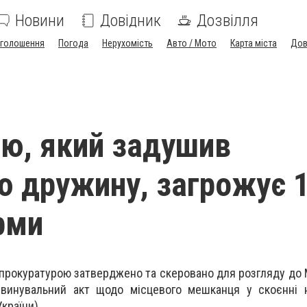
Новини
Довідник
Дозвілля
голошення
Погода
Нерухомість
Авто / Мото
Карта міста
Дов
ю, який задушив
 дружину, загрожує 
рми
прокуратурою затверджено та скеровано для розгляду до 
бвинувальний акт щодо місцевого мешканця у скоєнні 
країни).