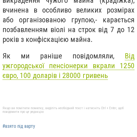
викрадення чужого майна (крадіжка),
вчинена в особливо великих розмірах
або організованою групою,- карається
позбавленням віолі на строк від 7 до 12
років з конфіскацією майна.
Як ми раніше повідомляли,
Від
ужгородської пенсіонерки вкрали 1250
євро, 100 доларів і 28000 гривень
Якщо ви помітили помилку, виділіть необхідний текст і натисніть Ctrl + Enter, щоб
повідомити про це редакцію
#взято під варту