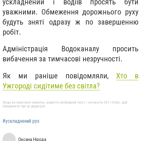
ускладнений і водіїв просять бути
уважними. Обмеження дорожнього руху
будуть зняті одразу ж по завершенню
робіт.
Адміністрація Водоканалу просить
вибачення за тимчасові незручності.
Як ми раніше повідомляли,
Хто в
Ужгороді сидітиме без світла?
Якщо ви помітили помилку, виділіть необхідний текст і натисніть Ctrl + Enter, щоб
повідомити про це редакцію
#ускладнений рух
Оксана Нірода