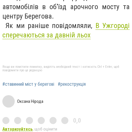
автомобілів в об’їзд арочного мосту та
центру Берегова.
Як ми раніше повідомляли,
В Ужгороді
сперечаються за давній льох
Якщо ви помітили помилку, виділіть необхідний текст і натисніть Ctrl + Enter, щоб
повідомити про це редакцію
#ставинний міст у берегові
#рекострукція
Оксана Нірода
0,0
Авторизуйтесь
, щоб оцінити