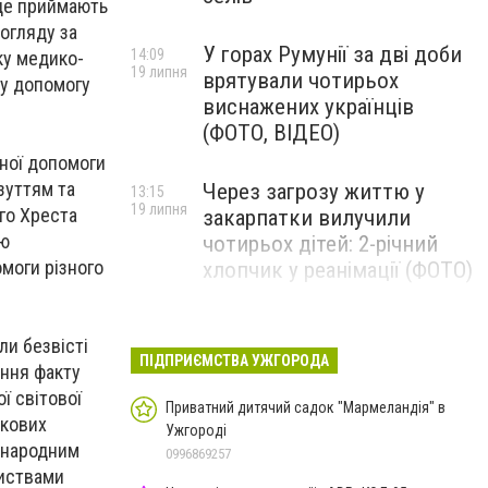
 де приймають
догляду за
У горах Румунії за дві доби
14:09
ку медико-
19 липня
врятували чотирьох
ну допомогу
виснажених українців
(ФОТО, ВІДЕО)
ної допомоги
зуттям та
Через загрозу життю у
13:15
19 липня
го Хреста
закарпатки вилучили
ою
чотирьох дітей: 2-річний
моги різного
хлопчик у реанімації (ФОТО)
Ужгород прощатиметься із
12:31
ли безвісті
19 липня
полеглим захисником
ПІДПРИЄМСТВА УЖГОРОДА
ення факту
Артемом Ромчаком
ї світової
Приватний дитячий садок "Мармеландія" в
ькових
Ужгороді
іжнародним
0996869257
риствами