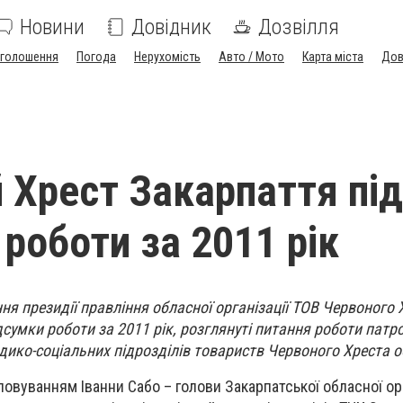
Новини
Довідник
Дозвілля
голошення
Погода
Нерухомість
Авто / Мото
Карта міста
Дов
 Хрест Закарпаття під
 роботи за 2011 рік
ня президії правління обласної організації ТОВ Червоного 
дсумки роботи за 2011 рік, розглянуті питання роботи патр
ико-соціальних підрозділів товариств Червоного Хреста о
овуванням Іванни Сабо – голови Закарпатської обласної орг