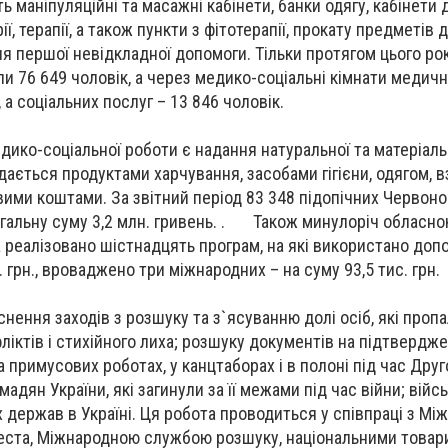
ть маніпуляційні та масажні кабінети, банки одягу, кабінети
рії, терапії, а також пункти з фітотерапії, прокату предметів 
ня першої невідкладної допомоги. Тільки протягом цього ро
ли 76 649 чоловік, а через медико-соціальні кімнати медич
 а соціальних послуг – 13 846 чоловік.
ко-соціальної роботи є надання натуральної та матеріаль
ається продуктами харчування, засобами гігієни, одягом, в
ими коштами. За звітний період 83 348 підопічних Червоно
гальну суму 3,2 млн. гривень. . Також минулоріч обласн
 реалізовано шістнадцять програм, на які використано допо
. грн., вроваджено три міжнародних – на суму 93,5 тис. грн.
ення заходів з розшуку та з`ясуванню долі осіб, які пропа
ліктів і стихійного лиха; розшуку документів на підтвердж
примусових роботах, у канцтаборах і в полоні під час Друго
мадян України, які загинули за її межами під час війни; війс
 держав в Україні. Ця робота проводиться у співпраці з М
еста, Міжнародною службою розшуку, національними това