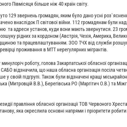
ного Півмісяця більше ніж 40 країн світу.
нуто 129 звернень громадян, яким було дано усні роз`яснен
ачено внаслідок П світової війни. 112 громадянам були над
ню та адреси установ, куди вони мають звернутися. 23 гр
озшуку рідних за кордоном (Австрія, Чехія, Америка, Велик
падщиною та працевлаштуванням. ЗОО ТЧХ від служби розшу
еревірці проживання в МТТ нерегулярних мігрантів.
минулоріч роботу, голова Закарпатської обласної організац
 САБО відзначила, що наша обласна організація посіла четв
ше у своїй підгрупі. Також були відзначені кращі міськрайонн
ька (Митровцій В.В.), Берегівська РО (Маргітич О.В.) та Між
езидії правління обласної організації ТОВ Червоного Хрест
танову, яка окреслила основні напрями і пріоритети робит