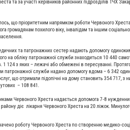
ста та за участі керівників районних підрозділів ТЧХ Зака
алось, що пріоритетним напрямком роботи Червоного Хрес
га громадянам похилого віку, інвалідам та іншим соціально
населення.
медичних та патронажних сестер надають допомогу одиноки
го на обліку патронажної служби знаходиться 10 440 само
ів. 1 124 з яких – лежачі або обмежені в пересуванні. Протя
и патронажної служби надано допомогу вдома – 6 342 оди
слуг, що отримали підопічні на дому становить 354 717, з 
бутових – 108 841.
иками Червоного Хреста надається допомога 7-8 нужденним
району діє лікарня Червоного Хреста на 20 ліжок. Минулог
значено роботу Червоного Хреста по створенню медико-соц