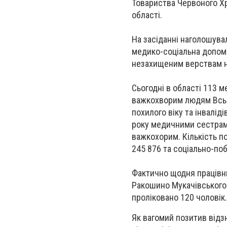
Товариства Червоного Хре
області.
На засіданні наголошув
медико-соціальна допомо
незахищеним верствам 
Сьогодні в області 113 
важкохворим людям Всьо
похилого віку та інвалід
року медичними сестрам
важкохорим. Кількість по
245 876 та соціально-по
Фактично щодня працівн
Ракошино Мукачівського 
проліковано 120 чоловік.
Як вагомий позитив від