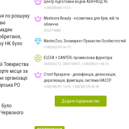
Центр підготовки водіїв ADR+КОД 95
+380(68)606-10-35
ня по розшуку
Meeteora Beauty - косметика для брів, вій та
ані
обличчя
омадян
0954778882
обританія,
MasterZoo, Зоомаркет Пухнастих Особистостей
ку НК було
+380(66)393-66-75
ELESA + GANTER, промислова фурнітура
ії Товариства
0443002212, 0800750875, +380(98)011-84-55
ерте місце за
Стоп! Кукарача - дезінфекція, дезінсекція,
і організації
дератизація, фумігація, система HACCP
гірська РО
+380(98)091-10-00, +380(96)109-90-90
Додати підприємство
а було
и Червоного