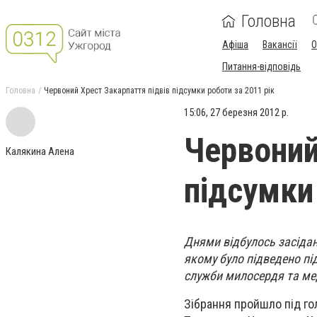
Головна
Афіша
Вакансії
О
Питання-відповідь
Головна
Червоний Хрест Закарпаття підвів підсумки роботи за 2011 рік
15:06, 27 березня 2012 р.
Червоний
Калякина Алена
підсумки
Днями відбулось засідан
якому було підведено пі
служби милосердя та мед
Зібрання пройшло під гол