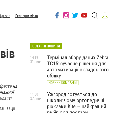
ідкова
Експерти міста
ОСТАННІ НОВИНИ
вів
Термінал збору даних Zebra
14:19
31 липня
TC15: сучасне рішення для
автоматизації складського
обліку
НОВИНИ КОМПАНІЙ
Хреста на
онажної
Ужгород готується до
11:00
бласті.
27 липня
школи: чому ортопедичні
рюкзаки Kite – найкращий
анізації
вибір для постави