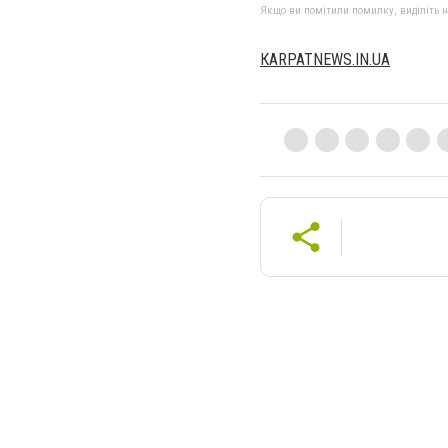
Якщо ви помітили помилку, виділіть нео
КARPATNEWS.IN.UA