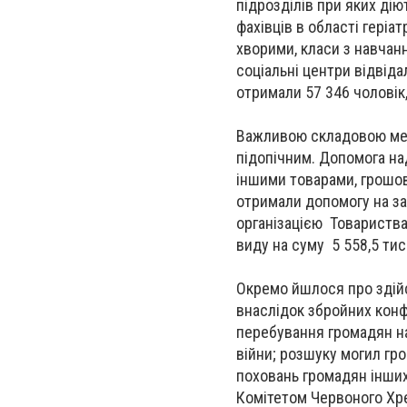
підрозділів при яких дію
фахівців в області геріат
хворими, класи з навчан
соціальні центри відвіда
отримали 57 346 чоловік,
Важливою складовою меди
підопічним. Допомога над
іншими товарами, грошов
отримали допомогу на за
організацією Товариства
виду на суму 5 558,5 тис
Окремо йшлося про здійсн
внаслідок збройних конф
перебування громадян на 
війни; розшуку могил гро
поховань громадян інших
Комітетом Червоного Хр