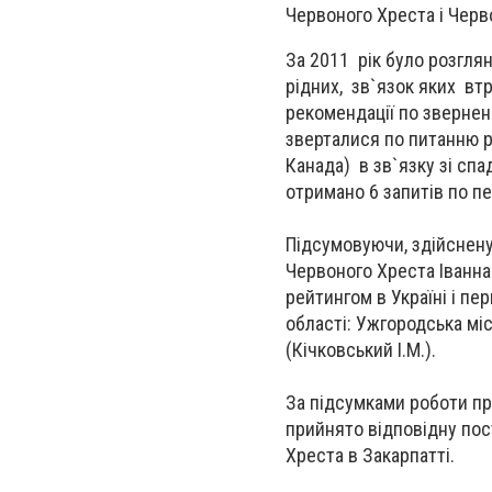
Червоного Хреста і Черво
За 2011 рік було розгля
рідних, зв`язок яких втр
рекомендації по звернен
зверталися по питанню р
Канада) в зв`язку зі с
отримано 6 запитів по п
Підсумовуючи, здійснену 
Червоного Хреста Іванна
рейтингом в Україні і пер
області: Ужгородська міс
(Кічковський І.М.).
За підсумками роботи пр
прийнято відповідну пос
Хреста в Закарпатті.