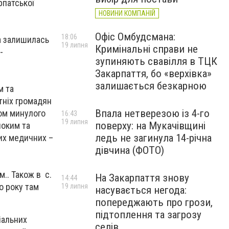
рпатської
НОВИНИ КОМПАНІЙ
Офіс Омбудсмана:
18:06
та залишилась
19 липня
Кримінальні справи не
-
зупиняють свавілля в ТЦК
Закарпаття, бо «верхівка»
залишається безкарною
м та
тніх громадян
Впала нетверезою із 4-го
гом минулого
16:43
19 липня
поверху: на Мукачівщині
ноким та
ледь не загинула 14-річна
них медичних –
дівчина (ФОТО)
.. Також в с.
На Закарпаття знову
14:44
о року там
19 липня
насувається негода:
попереджають про грози,
підтоплення та загрозу
іальних
селів