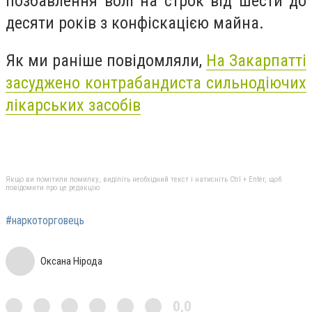
позбавлення волі на строк від шести до
десяти років з конфіскацією майна.
Як ми раніше повідомляли,
На Закарпатті
засуджено контрабандиста сильнодіючих
лікарських засобів
Якщо ви помітили помилку, виділіть необхідний текст і натисніть Ctrl + Enter, щоб
повідомити про це редакцію
#наркоторговець
Оксана Нірода
0,0