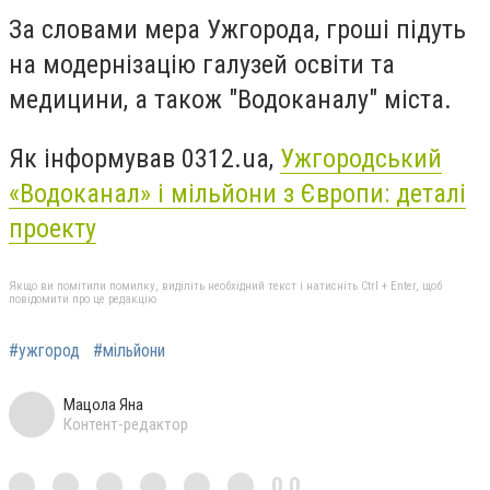
За словами мера Ужгорода, гроші підуть
на модернізацію галузей освіти та
медицини, а також "Водоканалу" міста.
Як інформував 0312.ua,
Ужгородський
«Водоканал» і мільйони з Європи: деталі
проекту
Якщо ви помітили помилку, виділіть необхідний текст і натисніть Ctrl + Enter, щоб
повідомити про це редакцію
#ужгород
#мільйони
Мацола Яна
Контент-редактор
0,0