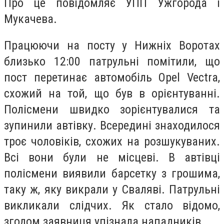
Про це повідомляє УПП Ужгорода і
Мукачева.
Працюючи на посту у Нижніх Воротах
близько 12:00 патрульні помітили, що
пост перетинає автомобіль Opel Vectra,
схожий на той, що був в орієнтуванні.
Полісмени швидко зорієнтувалися та
зупинили автівку. Всередині знаходилося
троє чоловіків, схожих на розшукуваних.
Всі вони були не місцеві. В автівці
полісмени виявили барсетку з грошима,
таку ж, яку викрали у Сваляві. Патрульні
викликали слідчих. Як стало відомо,
згодом заявниця упізнала нападників.